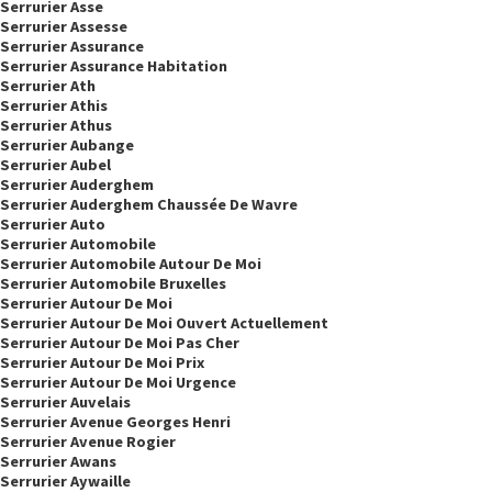
Serrurier Asse
Serrurier Assesse
Serrurier Assurance
Serrurier Assurance Habitation
Serrurier Ath
Serrurier Athis
Serrurier Athus
Serrurier Aubange
Serrurier Aubel
Serrurier Auderghem
Serrurier Auderghem Chaussée De Wavre
Serrurier Auto
Serrurier Automobile
Serrurier Automobile Autour De Moi
Serrurier Automobile Bruxelles
Serrurier Autour De Moi
Serrurier Autour De Moi Ouvert Actuellement
Serrurier Autour De Moi Pas Cher
Serrurier Autour De Moi Prix
Serrurier Autour De Moi Urgence
Serrurier Auvelais
Serrurier Avenue Georges Henri
Serrurier Avenue Rogier
Serrurier Awans
Serrurier Aywaille