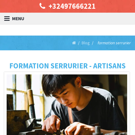
+32497666221
MENU
Blog
formation serrurier
FORMATION SERRURIER - ARTISANS