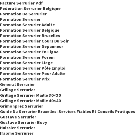
Facture Serrurier Pdf
Federation Serrurier Belgique
Formation De Serrurier
Formation Serrurier
Formation Serrurier Adulte
Formation Serrurier Belgique
Formation Serrurier Bruxelles
Formation Serrurier Cours Du Soir
Formation Serrurier Depanneur
Formation Serrurier En Ligne
Formation Serrurier Forem
Formation Serrurier Liege
Formation Serrurier Pôle Emploi
Formation Serrurier Pour Adulte
Formation Serrurier Prix
General Serrurier
Grillage Serrurier
Grillage Serrurier Maille 30×30
Grillage Serrurier Maille 40×40
Grimonprez Serrurier
Guide Du Serrurier Bruxelles: Services Fiables Et Conseils Pratiques
Gustave Serrurier
Gustave Serrurier Bovy
Huissier Serrurier
Ifapme Serrurier