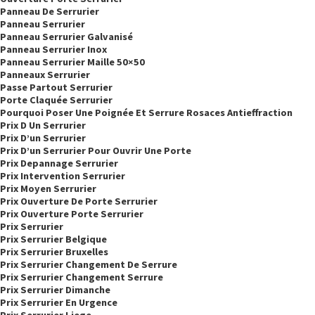
Panneau De Serrurier
Panneau Serrurier
Panneau Serrurier Galvanisé
Panneau Serrurier Inox
Panneau Serrurier Maille 50×50
Panneaux Serrurier
Passe Partout Serrurier
Porte Claquée Serrurier
Pourquoi Poser Une Poignée Et Serrure Rosaces Antieffraction
Prix D Un Serrurier
Prix D’un Serrurier
Prix D’un Serrurier Pour Ouvrir Une Porte
Prix Depannage Serrurier
Prix Intervention Serrurier
Prix Moyen Serrurier
Prix Ouverture De Porte Serrurier
Prix Ouverture Porte Serrurier
Prix Serrurier
Prix Serrurier Belgique
Prix Serrurier Bruxelles
Prix Serrurier Changement De Serrure
Prix Serrurier Changement Serrure
Prix Serrurier Dimanche
Prix Serrurier En Urgence