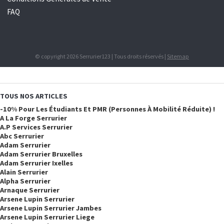
FAQ
© copyright 2026 Serrurier123 | Tous droits réservés |
Sitemap
TOUS NOS ARTICLES
-10% Pour Les Étudiants Et PMR (personnes À Mobilité Réduite) !
A La Forge Serrurier
A.p Services Serrurier
Abc Serrurier
Adam Serrurier
Adam Serrurier Bruxelles
Adam Serrurier Ixelles
Alain Serrurier
Alpha Serrurier
Arnaque Serrurier
Arsene Lupin Serrurier
Arsene Lupin Serrurier Jambes
Arsene Lupin Serrurier Liege