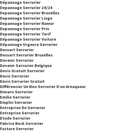
Dépannage Serrurier
Depannage Serrurier 24/24
Depannage Serrurier Bruxelles
Depannage Serrurier Liege
Depannage Serrurier Namur
Depannage Serrurier Prix
Depannage Serrurier Tarif
Dépannage Serrurier Voiture
Dépannage Urgence Serrurier
Dessart Serrurier
Dessart Serrurier Bruxelles
Devenir Serrurier
Devenir Serrurier Belgique
Devis Gratuit Serrurier
Devis Serrurier
Devis Serrurier Gratuit
Différencier Un Bon Serrurier D’un Arnaqueur
Dimaro Serrurier
Emilie Serrurier
Emploi Serrurier
Entreprise De Serrurier
Entreprise Serrurier
Etude Serrurier
Fabrice Beck Serrurier
Facture Serrurier