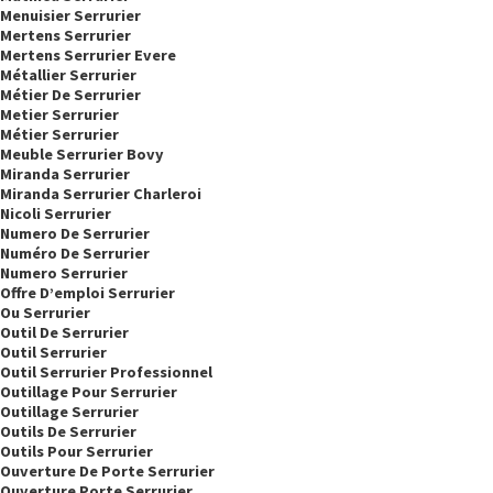
Menuisier Serrurier
Mertens Serrurier
Mertens Serrurier Evere
Métallier Serrurier
Métier De Serrurier
Metier Serrurier
Métier Serrurier
Meuble Serrurier Bovy
Miranda Serrurier
Miranda Serrurier Charleroi
Nicoli Serrurier
Numero De Serrurier
Numéro De Serrurier
Numero Serrurier
Offre D’emploi Serrurier
Ou Serrurier
Outil De Serrurier
Outil Serrurier
Outil Serrurier Professionnel
Outillage Pour Serrurier
Outillage Serrurier
Outils De Serrurier
Outils Pour Serrurier
Ouverture De Porte Serrurier
Ouverture Porte Serrurier