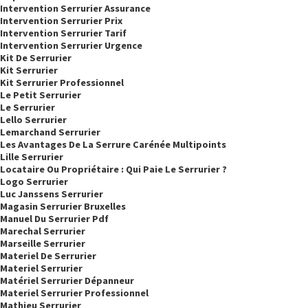
Intervention Serrurier Assurance
Intervention Serrurier Prix
Intervention Serrurier Tarif
Intervention Serrurier Urgence
Kit De Serrurier
Kit Serrurier
Kit Serrurier Professionnel
Le Petit Serrurier
Le Serrurier
Lello Serrurier
Lemarchand Serrurier
Les Avantages De La Serrure Carénée Multipoints
Lille Serrurier
Locataire Ou Propriétaire : Qui Paie Le Serrurier ?
Logo Serrurier
Luc Janssens Serrurier
Magasin Serrurier Bruxelles
Manuel Du Serrurier Pdf
Marechal Serrurier
Marseille Serrurier
Materiel De Serrurier
Materiel Serrurier
Matériel Serrurier Dépanneur
Materiel Serrurier Professionnel
Mathieu Serrurier