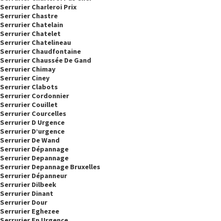
Serrurier Charleroi Prix
Serrurier Chastre
Serrurier Chatelain
Serrurier Chatelet
Serrurier Chatelineau
Serrurier Chaudfontaine
Serrurier Chaussée De Gand
Serrurier Chimay
Serrurier Ciney
Serrurier Clabots
Serrurier Cordonnier
Serrurier Couillet
Serrurier Courcelles
Serrurier D Urgence
Serrurier D’urgence
Serrurier De Wand
Serrurier Dépannage
Serrurier Depannage
Serrurier Depannage Bruxelles
Serrurier Dépanneur
Serrurier Dilbeek
Serrurier Dinant
Serrurier Dour
Serrurier Eghezee
Serrurier En Urgence