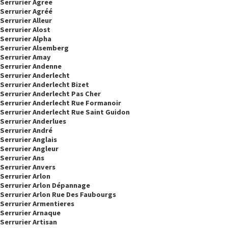
Serrurier Agree
Serrurier Agréé
Serrurier Alleur
Serrurier Alost
Serrurier Alpha
Serrurier Alsemberg
Serrurier Amay
Serrurier Andenne
Serrurier Anderlecht
Serrurier Anderlecht Bizet
Serrurier Anderlecht Pas Cher
Serrurier Anderlecht Rue Formanoir
Serrurier Anderlecht Rue Saint Guidon
Serrurier Anderlues
Serrurier André
Serrurier Anglais
Serrurier Angleur
Serrurier Ans
Serrurier Anvers
Serrurier Arlon
Serrurier Arlon Dépannage
Serrurier Arlon Rue Des Faubourgs
Serrurier Armentieres
Serrurier Arnaque
Serrurier Artisan