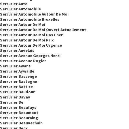
Serrurier Auto
Serrurier Automobile
Serrurier Automobile Autour De Moi
Serrurier Automobile Bruxelles
Serrurier Autour De Moi
Serrurier Autour De Moi Ouvert Actuellement
Serrurier Autour De Moi Pas Cher
Serrurier Autour De Moi Prix
Serrurier Autour De Moi Urgence
Serrurier Auvelais
Serrurier Avenue Georges Henri
Serrurier Avenue Rogier
Serrurier Awans
Serrurier Aywaille
Serrurier Bassenge
Serrurier Bastogne
Serrurier Battice
Serrurier Baudour
Serrurier Bavay
Serrurier Be
Serrurier Beaufays
Serrurier Beaumont
Serrurier Beauraing
Serrurier Beauvechain
Serrurier Beck