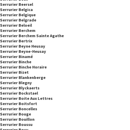
Serrurier Beersel
Serrurier Belgica
Serrurier Belgique
Serrurier Belgrade
Serrurier Beloeil
Serrurier Berchem
Serrurier Berchem Sainte Agathe
Serrurier Bertrix
Serrurier Beyne Heusay
Serrurier Beyne-Heusay
Serrurier Binamé
Serrurier Binche
Serrurier Binche Horaire
Serrurier Bizet
Serrurier Blankenberge
Serrurier Blegny
Serrurier Blyckaerts
Serrurier Bockstael
Serrurier Boite Aux Lettres
Serrurier Boitsfort
Serrurier Boncelles
Serrurier Bouge
Serrurier Bouillon
Serrurier Boussu
Serrurier Bovy