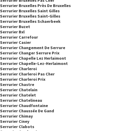
Serrurier Bruxelles Pas Cher
Serrurier Bruxelles Près De Bruxelles
Serrurier Bruxelles Saint Gilles
Serrurier Bruxelles Saint-Gilles
Serrurier Bruxelles Schaerbeek
Serrurier Buzet
Serrurier Bxl
Serrurier Carrefour
Serrurier Casier
Serrurier Changement De Serrure
Serrurier Changer Serrure Prix
Serrurier Chapelle Lez Herlaimont
Serrurier Chapelle-Lez-Herlaimont
Serrurier Charleroi
Serrurier Charleroi Pas Cher
Serrurier Charleroi Prix
Serrurier Chastre
Serrurier Chatelain
Serrurier Chatelet
Serrurier Chatelineau
Serrurier Chaudfontaine
Serrurier Chaussée De Gand
Serrurier Chimay
Serrurier Ciney
Serrurier Clabots