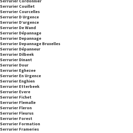
Serrurier Cordonnier
Serrurier Couillet
Serrurier Courcelles
Serrurier D Urgence
Serrurier D’urgence
Serrurier De Wand
Serrurier Dépannage
Serrurier Depannage
Serrurier Depannage Bruxelles
Serrurier Dépanneur
Serrurier Dilbeek
Serrurier Dinant
Serrurier Dour
Serrurier Eghezee
Serrurier En Urgence
Serrurier Enghien
Serrurier Etterbeek
Serrurier Evere
Serrurier Fichet
Serrurier Flemalle
Serrurier Fleron
Serrurier Fleurus
Serrurier Forest
Serrurier Formation
Serrurier Frameries