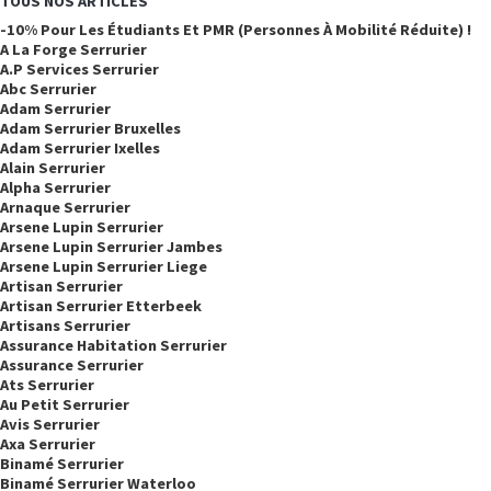
TOUS NOS ARTICLES
-10% Pour Les Étudiants Et PMR (personnes À Mobilité Réduite) !
A La Forge Serrurier
A.p Services Serrurier
Abc Serrurier
Adam Serrurier
Adam Serrurier Bruxelles
Adam Serrurier Ixelles
Alain Serrurier
Alpha Serrurier
Arnaque Serrurier
Arsene Lupin Serrurier
Arsene Lupin Serrurier Jambes
Arsene Lupin Serrurier Liege
Artisan Serrurier
Artisan Serrurier Etterbeek
Artisans Serrurier
Assurance Habitation Serrurier
Assurance Serrurier
Ats Serrurier
Au Petit Serrurier
Avis Serrurier
Axa Serrurier
Binamé Serrurier
Binamé Serrurier Waterloo