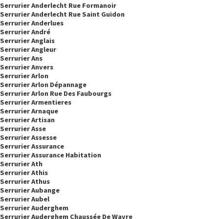
Serrurier Anderlecht Rue Formanoir
Serrurier Anderlecht Rue Saint Guidon
Serrurier Anderlues
Serrurier André
Serrurier Anglais
Serrurier Angleur
Serrurier Ans
Serrurier Anvers
Serrurier Arlon
Serrurier Arlon Dépannage
Serrurier Arlon Rue Des Faubourgs
Serrurier Armentieres
Serrurier Arnaque
Serrurier Artisan
Serrurier Asse
Serrurier Assesse
Serrurier Assurance
Serrurier Assurance Habitation
Serrurier Ath
Serrurier Athis
Serrurier Athus
Serrurier Aubange
Serrurier Aubel
Serrurier Auderghem
Serrurier Auderghem Chaussée De Wavre