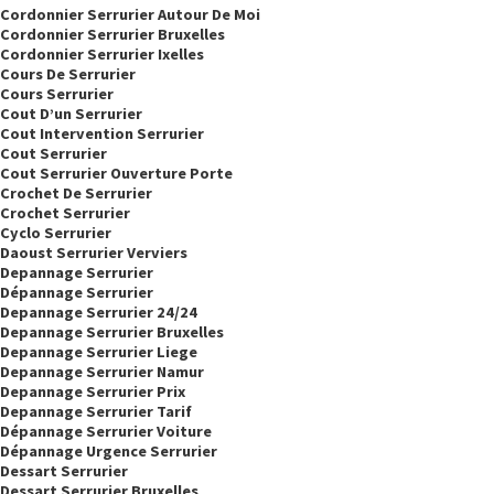
Cordonnier Serrurier Autour De Moi
Cordonnier Serrurier Bruxelles
Cordonnier Serrurier Ixelles
Cours De Serrurier
Cours Serrurier
Cout D’un Serrurier
Cout Intervention Serrurier
Cout Serrurier
Cout Serrurier Ouverture Porte
Crochet De Serrurier
Crochet Serrurier
Cyclo Serrurier
Daoust Serrurier Verviers
Depannage Serrurier
Dépannage Serrurier
Depannage Serrurier 24/24
Depannage Serrurier Bruxelles
Depannage Serrurier Liege
Depannage Serrurier Namur
Depannage Serrurier Prix
Depannage Serrurier Tarif
Dépannage Serrurier Voiture
Dépannage Urgence Serrurier
Dessart Serrurier
Dessart Serrurier Bruxelles