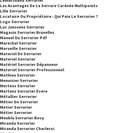
Lemarchand Serrurier
Les Avantages De La Serrure Carénée Multipoints
Lille Serrurier
Locataire Ou Propriétaire : Qui Paie Le Serrurier ?
Logo Serrurier
Luc Janssens Serrurier
Magasin Serrurier Bruxelles
Manuel Du Serrurier Pdf
Marechal Serrurier
Marseille Serrurier
Materiel De Serrurier
Materiel Serrurier
Matériel Serrurier Dépanneur
Materiel Serrurier Professionnel
Mathieu Serrurier
Menuisier Serrurier
Mertens Serrurier
Mertens Serrurier Evere
Métallier Serrurier
Métier De Serrurier
Metier Serrurier
Métier Serrurier
Meuble Serrurier Bovy
Miranda Serrurier
Miranda Serrurier Charleroi