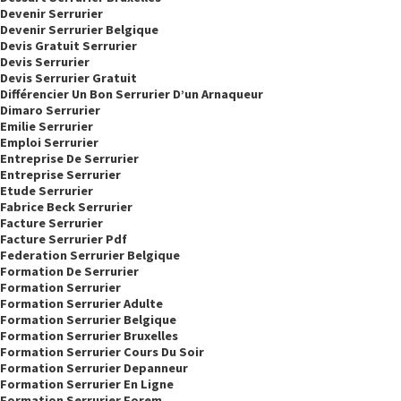
Devenir Serrurier
Devenir Serrurier Belgique
Devis Gratuit Serrurier
Devis Serrurier
Devis Serrurier Gratuit
Différencier Un Bon Serrurier D’un Arnaqueur
Dimaro Serrurier
Emilie Serrurier
Emploi Serrurier
Entreprise De Serrurier
Entreprise Serrurier
Etude Serrurier
Fabrice Beck Serrurier
Facture Serrurier
Facture Serrurier Pdf
Federation Serrurier Belgique
Formation De Serrurier
Formation Serrurier
Formation Serrurier Adulte
Formation Serrurier Belgique
Formation Serrurier Bruxelles
Formation Serrurier Cours Du Soir
Formation Serrurier Depanneur
Formation Serrurier En Ligne
Formation Serrurier Forem