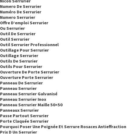
Nicoli Serrurier
Numero De Serrurier
Numéro De Serrurier
Numero Serrurier
Offre D’emploi Serrurier
Ou Serrurier
Outil De Serrurier
Outil Serrurier
Outil Serrurier Professionnel
Outillage Pour Serrurier
Outillage Serrurier
Outils De Serrurier
Outils Pour Serrurier
Ouverture De Porte Serrurier
Ouverture Porte Serrurier
Panneau De Serrurier
Panneau Serrurier
Panneau Serrurier Galvanisé
Panneau Serrurier Inox
Panneau Serrurier Maille 50×50
Panneaux Serrurier
Passe Partout Serrurier
Porte Claquée Serrurier
Pourquoi Poser Une Poignée Et Serrure Rosaces Antieffraction
Prix D Un Serrurier