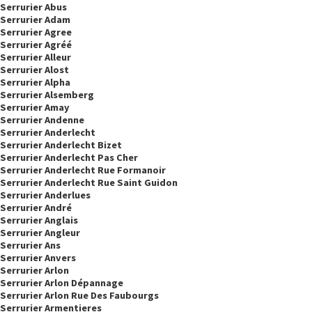
Serrurier Abus
Serrurier Adam
Serrurier Agree
Serrurier Agréé
Serrurier Alleur
Serrurier Alost
Serrurier Alpha
Serrurier Alsemberg
Serrurier Amay
Serrurier Andenne
Serrurier Anderlecht
Serrurier Anderlecht Bizet
Serrurier Anderlecht Pas Cher
Serrurier Anderlecht Rue Formanoir
Serrurier Anderlecht Rue Saint Guidon
Serrurier Anderlues
Serrurier André
Serrurier Anglais
Serrurier Angleur
Serrurier Ans
Serrurier Anvers
Serrurier Arlon
Serrurier Arlon Dépannage
Serrurier Arlon Rue Des Faubourgs
Serrurier Armentieres