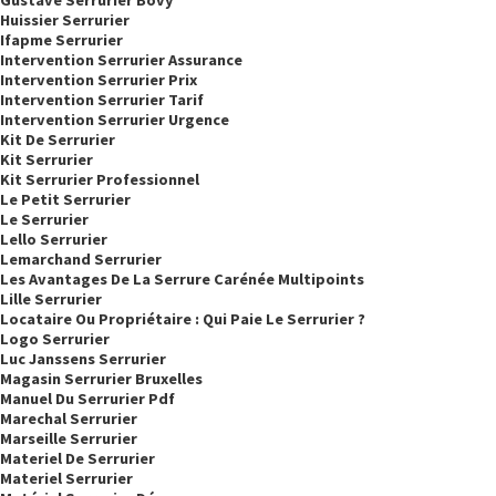
Huissier Serrurier
Ifapme Serrurier
Intervention Serrurier Assurance
Intervention Serrurier Prix
Intervention Serrurier Tarif
Intervention Serrurier Urgence
Kit De Serrurier
Kit Serrurier
Kit Serrurier Professionnel
Le Petit Serrurier
Le Serrurier
Lello Serrurier
Lemarchand Serrurier
Les Avantages De La Serrure Carénée Multipoints
Lille Serrurier
Locataire Ou Propriétaire : Qui Paie Le Serrurier ?
Logo Serrurier
Luc Janssens Serrurier
Magasin Serrurier Bruxelles
Manuel Du Serrurier Pdf
Marechal Serrurier
Marseille Serrurier
Materiel De Serrurier
Materiel Serrurier