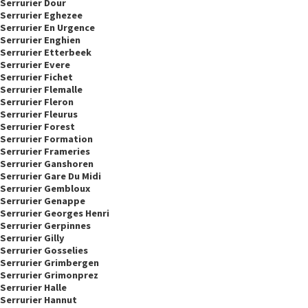
Serrurier Dour
Serrurier Eghezee
Serrurier En Urgence
Serrurier Enghien
Serrurier Etterbeek
Serrurier Evere
Serrurier Fichet
Serrurier Flemalle
Serrurier Fleron
Serrurier Fleurus
Serrurier Forest
Serrurier Formation
Serrurier Frameries
Serrurier Ganshoren
Serrurier Gare Du Midi
Serrurier Gembloux
Serrurier Genappe
Serrurier Georges Henri
Serrurier Gerpinnes
Serrurier Gilly
Serrurier Gosselies
Serrurier Grimbergen
Serrurier Grimonprez
Serrurier Halle
Serrurier Hannut