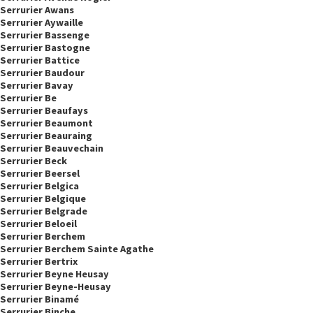
Serrurier Awans
Serrurier Aywaille
Serrurier Bassenge
Serrurier Bastogne
Serrurier Battice
Serrurier Baudour
Serrurier Bavay
Serrurier Be
Serrurier Beaufays
Serrurier Beaumont
Serrurier Beauraing
Serrurier Beauvechain
Serrurier Beck
Serrurier Beersel
Serrurier Belgica
Serrurier Belgique
Serrurier Belgrade
Serrurier Beloeil
Serrurier Berchem
Serrurier Berchem Sainte Agathe
Serrurier Bertrix
Serrurier Beyne Heusay
Serrurier Beyne-Heusay
Serrurier Binamé
Serrurier Binche