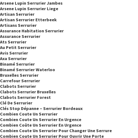
Arsene Lupin Serrurier Jambes
Arsene Lupin Serrurier Liege
Artisan Serrurier
Artisan Serrurier Etterbeek
Artisans Serrurier
Assurance Habitation Serrurier
Assurance Serrurier
Ats Serrurier
Au Petit Serrurier
Avis Serrurier
Axa Serrurier
Binamé Serrurier
Binamé Serrurier Waterloo
Bruxelles Serrurier
Carrefour Serrurier
Clabots Serrurier
Clabots Serrurier Bruxelles
Clabots Serrurier Forest
Clé De Serrurier
Clés Stop Dépanne – Serrurier Bordeaux
Combien Coute Un Serrurier
Combien Coute Un Serrurier En Urgence
Combien Coûte Un Serrurier En Urgence
Combien Coute Un Serrurier Pour Changer Une Serrure
Combien Coute Un Serrurier Pour Ouvrir Une Porte