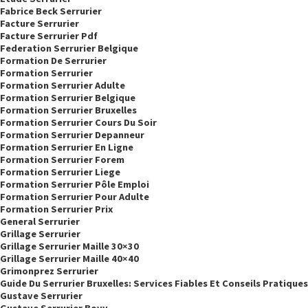
Fabrice Beck Serrurier
Facture Serrurier
Facture Serrurier Pdf
Federation Serrurier Belgique
Formation De Serrurier
Formation Serrurier
Formation Serrurier Adulte
Formation Serrurier Belgique
Formation Serrurier Bruxelles
Formation Serrurier Cours Du Soir
Formation Serrurier Depanneur
Formation Serrurier En Ligne
Formation Serrurier Forem
Formation Serrurier Liege
Formation Serrurier Pôle Emploi
Formation Serrurier Pour Adulte
Formation Serrurier Prix
General Serrurier
Grillage Serrurier
Grillage Serrurier Maille 30×30
Grillage Serrurier Maille 40×40
Grimonprez Serrurier
Guide Du Serrurier Bruxelles: Services Fiables Et Conseils Pratiques
Gustave Serrurier
Gustave Serrurier Bovy