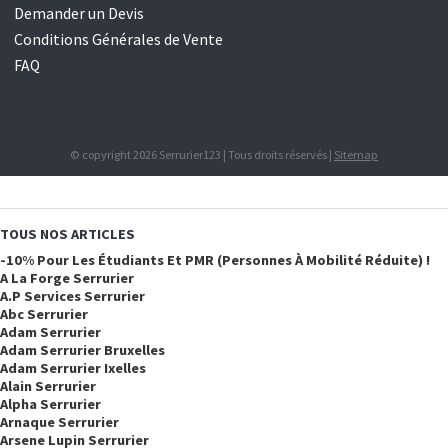
Demander un Devis
Conditions Générales de Vente
FAQ
© copyright 2026 Serrurier123 | Tous droits réservés |
Sitemap
TOUS NOS ARTICLES
-10% Pour Les Étudiants Et PMR (personnes À Mobilité Réduite) !
A La Forge Serrurier
A.p Services Serrurier
Abc Serrurier
Adam Serrurier
Adam Serrurier Bruxelles
Adam Serrurier Ixelles
Alain Serrurier
Alpha Serrurier
Arnaque Serrurier
Arsene Lupin Serrurier