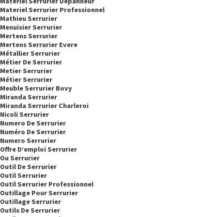
Matériel Serrurier Dépanneur
Materiel Serrurier Professionnel
Mathieu Serrurier
Menuisier Serrurier
Mertens Serrurier
Mertens Serrurier Evere
Métallier Serrurier
Métier De Serrurier
Metier Serrurier
Métier Serrurier
Meuble Serrurier Bovy
Miranda Serrurier
Miranda Serrurier Charleroi
Nicoli Serrurier
Numero De Serrurier
Numéro De Serrurier
Numero Serrurier
Offre D’emploi Serrurier
Ou Serrurier
Outil De Serrurier
Outil Serrurier
Outil Serrurier Professionnel
Outillage Pour Serrurier
Outillage Serrurier
Outils De Serrurier