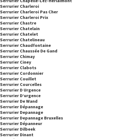
Serrurier Chapelle-Lez-Herlaimont
Serrurier Charleroi
Serrurier Charleroi Pas Cher
Serrurier Charleroi Prix
Serrurier Chastre
Serrurier Chatelain
Serrurier Chatelet
Serrurier Chatelineau
Serrurier Chaudfontaine
Serrurier Chaussée De Gand
Serrurier Chimay
Serrurier Ciney
Serrurier Clabots
Serrurier Cordonnier
Serrurier Couillet
Serrurier Courcelles
Serrurier D Urgence
Serrurier D’urgence
Serrurier De Wand
Serrurier Dépannage
Serrurier Depannage
Serrurier Depannage Bruxelles
Serrurier Dépanneur
Serrurier Dilbeek
Serrurier Dinant