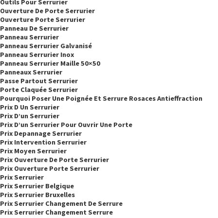
Outils Pour Serrurier
Ouverture De Porte Serrurier
Ouverture Porte Serrurier
Panneau De Serrurier
Panneau Serrurier
Panneau Serrurier Galvanisé
Panneau Serrurier Inox
Panneau Serrurier Maille 50×50
Panneaux Serrurier
Passe Partout Serrurier
Porte Claquée Serrurier
Pourquoi Poser Une Poignée Et Serrure Rosaces Antieffraction
Prix D Un Serrurier
Prix D’un Serrurier
Prix D’un Serrurier Pour Ouvrir Une Porte
Prix Depannage Serrurier
Prix Intervention Serrurier
Prix Moyen Serrurier
Prix Ouverture De Porte Serrurier
Prix Ouverture Porte Serrurier
Prix Serrurier
Prix Serrurier Belgique
Prix Serrurier Bruxelles
Prix Serrurier Changement De Serrure
Prix Serrurier Changement Serrure