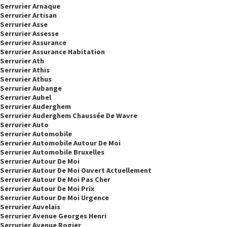
Serrurier Arnaque
Serrurier Artisan
Serrurier Asse
Serrurier Assesse
Serrurier Assurance
Serrurier Assurance Habitation
Serrurier Ath
Serrurier Athis
Serrurier Athus
Serrurier Aubange
Serrurier Aubel
Serrurier Auderghem
Serrurier Auderghem Chaussée De Wavre
Serrurier Auto
Serrurier Automobile
Serrurier Automobile Autour De Moi
Serrurier Automobile Bruxelles
Serrurier Autour De Moi
Serrurier Autour De Moi Ouvert Actuellement
Serrurier Autour De Moi Pas Cher
Serrurier Autour De Moi Prix
Serrurier Autour De Moi Urgence
Serrurier Auvelais
Serrurier Avenue Georges Henri
Serrurier Avenue Rogier