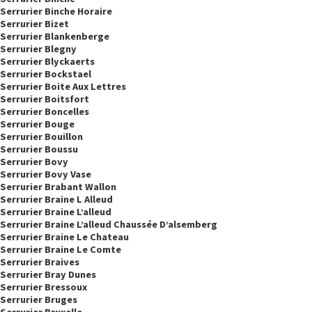
Serrurier Binche Horaire
Serrurier Bizet
Serrurier Blankenberge
Serrurier Blegny
Serrurier Blyckaerts
Serrurier Bockstael
Serrurier Boite Aux Lettres
Serrurier Boitsfort
Serrurier Boncelles
Serrurier Bouge
Serrurier Bouillon
Serrurier Boussu
Serrurier Bovy
Serrurier Bovy Vase
Serrurier Brabant Wallon
Serrurier Braine L Alleud
Serrurier Braine L’alleud
Serrurier Braine L’alleud Chaussée D’alsemberg
Serrurier Braine Le Chateau
Serrurier Braine Le Comte
Serrurier Braives
Serrurier Bray Dunes
Serrurier Bressoux
Serrurier Bruges
Serrurier Bruxelle