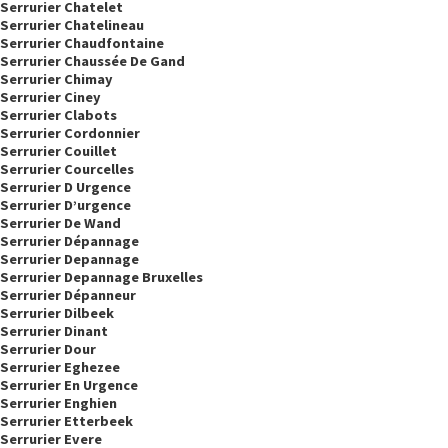
Serrurier Chatelet
Serrurier Chatelineau
Serrurier Chaudfontaine
Serrurier Chaussée De Gand
Serrurier Chimay
Serrurier Ciney
Serrurier Clabots
Serrurier Cordonnier
Serrurier Couillet
Serrurier Courcelles
Serrurier D Urgence
Serrurier D’urgence
Serrurier De Wand
Serrurier Dépannage
Serrurier Depannage
Serrurier Depannage Bruxelles
Serrurier Dépanneur
Serrurier Dilbeek
Serrurier Dinant
Serrurier Dour
Serrurier Eghezee
Serrurier En Urgence
Serrurier Enghien
Serrurier Etterbeek
Serrurier Evere