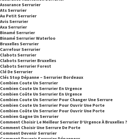
Assurance Serrurier
Ats Serrurier
Au Petit Serrurier
Avis Serrurier
Axa Serrurier
Binamé Serrurier
Binamé Serrurier Waterloo
Bruxelles Serrurier
Carrefour Serrurier
Clabots Serrurier
Clabots Serrurier Bruxelles
Clabots Serrurier Forest
Clé De Serrurier
Clés Stop Dépanne – Serrurier Bordeaux
Combien Coute Un Serrurier
Combien Coute Un Serrurier En Urgence
Combien Coûte Un Serrurier En Urgence
Combien Coute Un Serrurier Pour Changer Une Serrure
Combien Coute Un Serrurier Pour Ouvrir Une Porte
Combien Coûte Un Serrurier Pour Ouvrir Une Porte
Combien Gagne Un Serrurier
Comment Choisir Le Meilleur Serrurier D’Urgence À Bruxelles ?
Comment Choisir Une Serrure De Porte
Comment Devenir Serrurier
Comment Devenir Serrurier Dépanneur