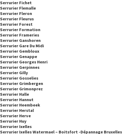
Serrurier Fichet
Serrurier Flemalle
Serrurier Fleron
Serrurier Fleurus
Serrurier Forest
Serrurier Formation
Serrurier Frameries
Serrurier Ganshoren
Serrurier Gare Du Midi
Serrurier Gembloux
Serrurier Genappe
Serrurier Georges Henri
Serrurier Gerpinnes
Serrurier Gilly
Serrurier Gosselies
Serrurier Grimbergen
Serrurier Grimonprez
Serrurier Halle
Serrurier Hannut
Serrurier Heembeek
Serrurier Herstal
Serrurier Herve
Serrurier Huy
Serrurier Ixelles
Serrurier Ixelles Watermael – Boitsfort -dépannage Bruxelles