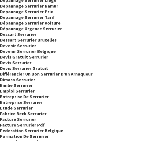
Depannage Serrurier Liege
Depannage Serrurier Namur
Depannage Serrurier Prix
Depannage Serrurier Tarif
Dépannage Serrurier Voiture
Dépannage Urgence Serrurier
Dessart Serrurier
Dessart Serrurier Bruxelles
Devenir Serrurier
Devenir Serrurier Belgique
Devis Gratuit Serrurier
Devis Serrurier
Devis Serrurier Gratuit
Différencier Un Bon Serrurier D’un Arnaqueur
Dimaro Serrurier
Emilie Serrurier
Emploi Serrurier
Entreprise De Serrurier
Entreprise Serrurier
Etude Serrurier
Fabrice Beck Serrurier
Facture Serrurier
Facture Serrurier Pdf
Federation Serrurier Belgique
Formation De Serrurier