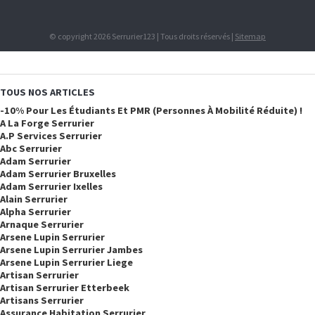
© copyright 2026 Serrurier123 | Tous droits réservés |
Sitemap
TOUS NOS ARTICLES
-10% Pour Les Étudiants Et PMR (personnes À Mobilité Réduite) !
A La Forge Serrurier
A.p Services Serrurier
Abc Serrurier
Adam Serrurier
Adam Serrurier Bruxelles
Adam Serrurier Ixelles
Alain Serrurier
Alpha Serrurier
Arnaque Serrurier
Arsene Lupin Serrurier
Arsene Lupin Serrurier Jambes
Arsene Lupin Serrurier Liege
Artisan Serrurier
Artisan Serrurier Etterbeek
Artisans Serrurier
Assurance Habitation Serrurier