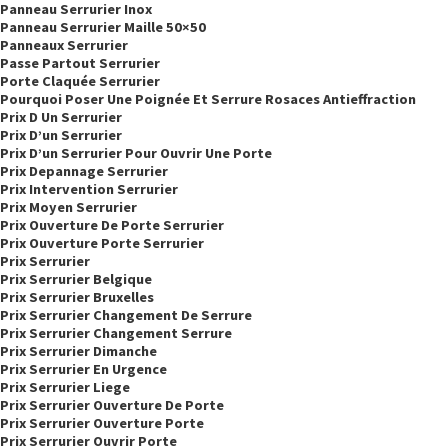
Panneau Serrurier Inox
Panneau Serrurier Maille 50×50
Panneaux Serrurier
Passe Partout Serrurier
Porte Claquée Serrurier
Pourquoi Poser Une Poignée Et Serrure Rosaces Antieffraction
Prix D Un Serrurier
Prix D’un Serrurier
Prix D’un Serrurier Pour Ouvrir Une Porte
Prix Depannage Serrurier
Prix Intervention Serrurier
Prix Moyen Serrurier
Prix Ouverture De Porte Serrurier
Prix Ouverture Porte Serrurier
Prix Serrurier
Prix Serrurier Belgique
Prix Serrurier Bruxelles
Prix Serrurier Changement De Serrure
Prix Serrurier Changement Serrure
Prix Serrurier Dimanche
Prix Serrurier En Urgence
Prix Serrurier Liege
Prix Serrurier Ouverture De Porte
Prix Serrurier Ouverture Porte
Prix Serrurier Ouvrir Porte