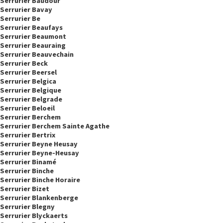
Serrurier Baudour
Serrurier Bavay
Serrurier Be
Serrurier Beaufays
Serrurier Beaumont
Serrurier Beauraing
Serrurier Beauvechain
Serrurier Beck
Serrurier Beersel
Serrurier Belgica
Serrurier Belgique
Serrurier Belgrade
Serrurier Beloeil
Serrurier Berchem
Serrurier Berchem Sainte Agathe
Serrurier Bertrix
Serrurier Beyne Heusay
Serrurier Beyne-Heusay
Serrurier Binamé
Serrurier Binche
Serrurier Binche Horaire
Serrurier Bizet
Serrurier Blankenberge
Serrurier Blegny
Serrurier Blyckaerts