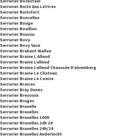
Serrurier Bockstael
Serrurier Boite Aux Lettres
Serrurier Boitsfort
Serrurier Boncelles
Serrurier Bouge
Serrurier Bouillon
Serrurier Boussu
Serrurier Bovy
Serrurier Bovy Vase
Serrurier Brabant Wallon
Serrurier Braine L Alleud
Serrurier Braine L’alleud
Serrurier Braine L’alleud Chaussée D’alsemberg
Serrurier Braine Le Chateau
Serrurier Braine Le Comte
Serrurier Braives
Serrurier Bray Dunes
Serrurier Bressoux
Serrurier Bruges
Serrurier Bruxelle
Serrurier Bruxelles
Serrurier Bruxelles 1000
Serrurier Bruxelles 24h 24
Serrurier Bruxelles 24h/24
Serrurier Bruxelles Anderlecht