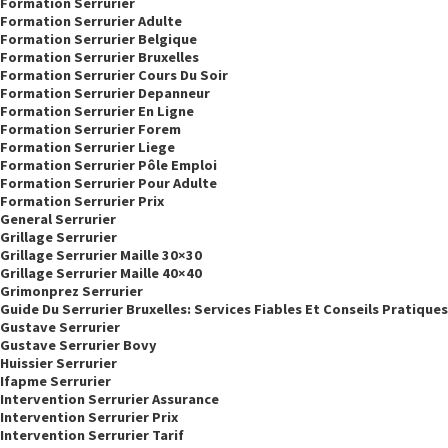
Formation Serrurier
Formation Serrurier Adulte
Formation Serrurier Belgique
Formation Serrurier Bruxelles
Formation Serrurier Cours Du Soir
Formation Serrurier Depanneur
Formation Serrurier En Ligne
Formation Serrurier Forem
Formation Serrurier Liege
Formation Serrurier Pôle Emploi
Formation Serrurier Pour Adulte
Formation Serrurier Prix
General Serrurier
Grillage Serrurier
Grillage Serrurier Maille 30×30
Grillage Serrurier Maille 40×40
Grimonprez Serrurier
Guide Du Serrurier Bruxelles: Services Fiables Et Conseils Pratiques
Gustave Serrurier
Gustave Serrurier Bovy
Huissier Serrurier
Ifapme Serrurier
Intervention Serrurier Assurance
Intervention Serrurier Prix
Intervention Serrurier Tarif