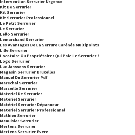
Intervention Serrurier Urgence
Kit De Serrurier
Kit Serrurier
Kit Serrurier Professionnel
Le Petit Serrurier
Le Serrurier
Lello Serrurier
Lemarchand Serrurier
Les Avantages De La Serrure Carénée Multipoints
Lille Serrurier
Locataire Ou Propriétaire : Qui Paie Le Serrurier ?
Logo Serrurier
Luc Janssens Serrurier
Magasin Serrurier Bruxelles
Manuel Du Serrurier Pdf
Marechal Serrurier
Marseille Serrurier
Materiel De Serrurier
Materiel Serrurier
Matériel Serrurier Dépanneur
Materiel Serrurier Professionnel
Mathieu Serrurier
Menuisier Serrurier
Mertens Serrurier
Mertens Serrurier Evere