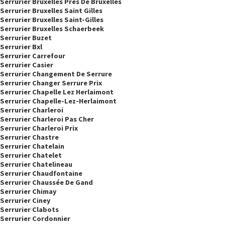
Serrurier Bruxelles Près De Bruxelles
Serrurier Bruxelles Saint Gilles
Serrurier Bruxelles Saint-Gilles
Serrurier Bruxelles Schaerbeek
Serrurier Buzet
Serrurier Bxl
Serrurier Carrefour
Serrurier Casier
Serrurier Changement De Serrure
Serrurier Changer Serrure Prix
Serrurier Chapelle Lez Herlaimont
Serrurier Chapelle-Lez-Herlaimont
Serrurier Charleroi
Serrurier Charleroi Pas Cher
Serrurier Charleroi Prix
Serrurier Chastre
Serrurier Chatelain
Serrurier Chatelet
Serrurier Chatelineau
Serrurier Chaudfontaine
Serrurier Chaussée De Gand
Serrurier Chimay
Serrurier Ciney
Serrurier Clabots
Serrurier Cordonnier