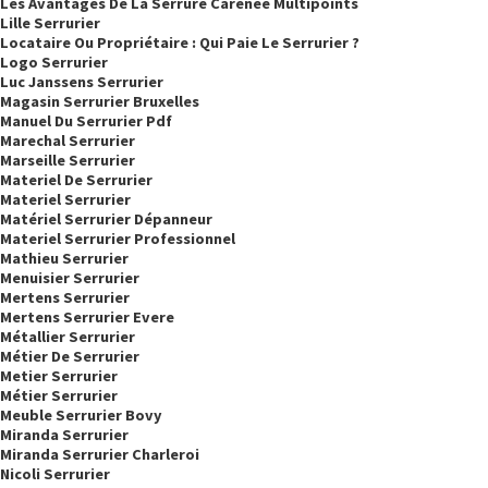
Les Avantages De La Serrure Carénée Multipoints
Lille Serrurier
Locataire Ou Propriétaire : Qui Paie Le Serrurier ?
Logo Serrurier
Luc Janssens Serrurier
Magasin Serrurier Bruxelles
Manuel Du Serrurier Pdf
Marechal Serrurier
Marseille Serrurier
Materiel De Serrurier
Materiel Serrurier
Matériel Serrurier Dépanneur
Materiel Serrurier Professionnel
Mathieu Serrurier
Menuisier Serrurier
Mertens Serrurier
Mertens Serrurier Evere
Métallier Serrurier
Métier De Serrurier
Metier Serrurier
Métier Serrurier
Meuble Serrurier Bovy
Miranda Serrurier
Miranda Serrurier Charleroi
Nicoli Serrurier