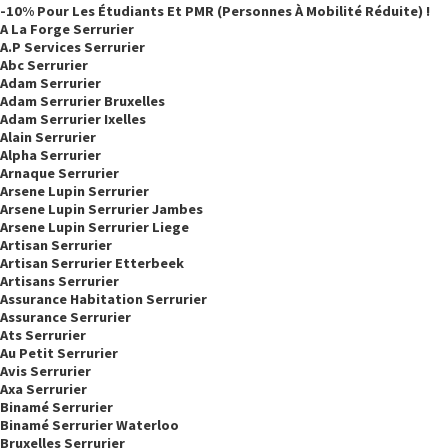
-10% Pour Les Étudiants Et PMR (personnes À Mobilité Réduite) !
A La Forge Serrurier
A.p Services Serrurier
Abc Serrurier
Adam Serrurier
Adam Serrurier Bruxelles
Adam Serrurier Ixelles
Alain Serrurier
Alpha Serrurier
Arnaque Serrurier
Arsene Lupin Serrurier
Arsene Lupin Serrurier Jambes
Arsene Lupin Serrurier Liege
Artisan Serrurier
Artisan Serrurier Etterbeek
Artisans Serrurier
Assurance Habitation Serrurier
Assurance Serrurier
Ats Serrurier
Au Petit Serrurier
Avis Serrurier
Axa Serrurier
Binamé Serrurier
Binamé Serrurier Waterloo
Bruxelles Serrurier