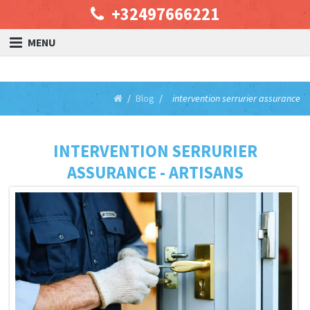
+32497666221
MENU
Blog
intervention serrurier assurance
INTERVENTION SERRURIER
ASSURANCE - ARTISANS