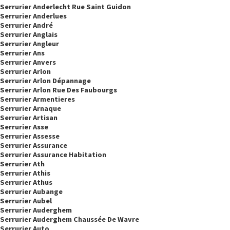
Serrurier Anderlecht Rue Saint Guidon
Serrurier Anderlues
Serrurier André
Serrurier Anglais
Serrurier Angleur
Serrurier Ans
Serrurier Anvers
Serrurier Arlon
Serrurier Arlon Dépannage
Serrurier Arlon Rue Des Faubourgs
Serrurier Armentieres
Serrurier Arnaque
Serrurier Artisan
Serrurier Asse
Serrurier Assesse
Serrurier Assurance
Serrurier Assurance Habitation
Serrurier Ath
Serrurier Athis
Serrurier Athus
Serrurier Aubange
Serrurier Aubel
Serrurier Auderghem
Serrurier Auderghem Chaussée De Wavre
Serrurier Auto