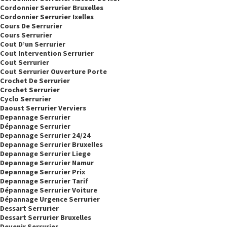
Cordonnier Serrurier Bruxelles
Cordonnier Serrurier Ixelles
Cours De Serrurier
Cours Serrurier
Cout D’un Serrurier
Cout Intervention Serrurier
Cout Serrurier
Cout Serrurier Ouverture Porte
Crochet De Serrurier
Crochet Serrurier
Cyclo Serrurier
Daoust Serrurier Verviers
Depannage Serrurier
Dépannage Serrurier
Depannage Serrurier 24/24
Depannage Serrurier Bruxelles
Depannage Serrurier Liege
Depannage Serrurier Namur
Depannage Serrurier Prix
Depannage Serrurier Tarif
Dépannage Serrurier Voiture
Dépannage Urgence Serrurier
Dessart Serrurier
Dessart Serrurier Bruxelles
Devenir Serrurier