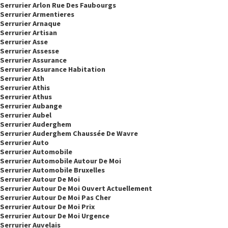
Serrurier Arlon Rue Des Faubourgs
Serrurier Armentieres
Serrurier Arnaque
Serrurier Artisan
Serrurier Asse
Serrurier Assesse
Serrurier Assurance
Serrurier Assurance Habitation
Serrurier Ath
Serrurier Athis
Serrurier Athus
Serrurier Aubange
Serrurier Aubel
Serrurier Auderghem
Serrurier Auderghem Chaussée De Wavre
Serrurier Auto
Serrurier Automobile
Serrurier Automobile Autour De Moi
Serrurier Automobile Bruxelles
Serrurier Autour De Moi
Serrurier Autour De Moi Ouvert Actuellement
Serrurier Autour De Moi Pas Cher
Serrurier Autour De Moi Prix
Serrurier Autour De Moi Urgence
Serrurier Auvelais