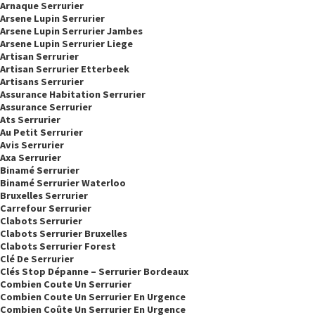
Arnaque Serrurier
Arsene Lupin Serrurier
Arsene Lupin Serrurier Jambes
Arsene Lupin Serrurier Liege
Artisan Serrurier
Artisan Serrurier Etterbeek
Artisans Serrurier
Assurance Habitation Serrurier
Assurance Serrurier
Ats Serrurier
Au Petit Serrurier
Avis Serrurier
Axa Serrurier
Binamé Serrurier
Binamé Serrurier Waterloo
Bruxelles Serrurier
Carrefour Serrurier
Clabots Serrurier
Clabots Serrurier Bruxelles
Clabots Serrurier Forest
Clé De Serrurier
Clés Stop Dépanne – Serrurier Bordeaux
Combien Coute Un Serrurier
Combien Coute Un Serrurier En Urgence
Combien Coûte Un Serrurier En Urgence