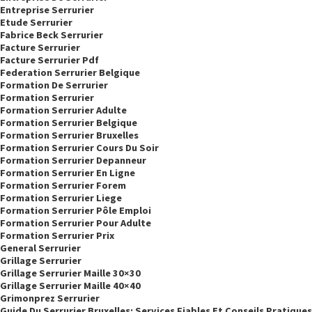
Entreprise Serrurier
Etude Serrurier
Fabrice Beck Serrurier
Facture Serrurier
Facture Serrurier Pdf
Federation Serrurier Belgique
Formation De Serrurier
Formation Serrurier
Formation Serrurier Adulte
Formation Serrurier Belgique
Formation Serrurier Bruxelles
Formation Serrurier Cours Du Soir
Formation Serrurier Depanneur
Formation Serrurier En Ligne
Formation Serrurier Forem
Formation Serrurier Liege
Formation Serrurier Pôle Emploi
Formation Serrurier Pour Adulte
Formation Serrurier Prix
General Serrurier
Grillage Serrurier
Grillage Serrurier Maille 30×30
Grillage Serrurier Maille 40×40
Grimonprez Serrurier
Guide Du Serrurier Bruxelles: Services Fiables Et Conseils Pratiques