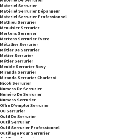
Materiel Serrurier
Matériel Serrurier Dépanneur
Materiel Serrurier Professionnel
Mathieu Serrurier
Menuisier Serrurier
Mertens Serrurier
Mertens Serrurier Evere
Métallier Serrurier
Métier De Serrurier
Metier Serrurier
Métier Serrurier
Meuble Serrurier Bovy
Miranda Serrurier
Miranda Serrurier Charleroi
Nicoli Serrurier
Numero De Serrurier
Numéro De Serrurier
Numero Serrurier
Offre D’emploi Serrurier
Ou Serrurier
Outil De Serrurier
Outil Serrurier
Outil Serrurier Professionnel
Outillage Pour Serrurier