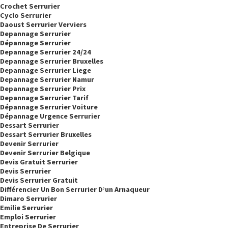
Crochet Serrurier
Cyclo Serrurier
Daoust Serrurier Verviers
Depannage Serrurier
Dépannage Serrurier
Depannage Serrurier 24/24
Depannage Serrurier Bruxelles
Depannage Serrurier Liege
Depannage Serrurier Namur
Depannage Serrurier Prix
Depannage Serrurier Tarif
Dépannage Serrurier Voiture
Dépannage Urgence Serrurier
Dessart Serrurier
Dessart Serrurier Bruxelles
Devenir Serrurier
Devenir Serrurier Belgique
Devis Gratuit Serrurier
Devis Serrurier
Devis Serrurier Gratuit
Différencier Un Bon Serrurier D’un Arnaqueur
Dimaro Serrurier
Emilie Serrurier
Emploi Serrurier
Entreprise De Serrurier