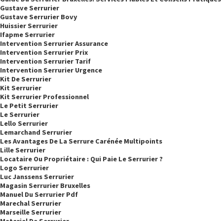
Gustave Serrurier
Gustave Serrurier Bovy
Huissier Serrurier
Ifapme Serrurier
Intervention Serrurier Assurance
Intervention Serrurier Prix
Intervention Serrurier Tarif
Intervention Serrurier Urgence
Kit De Serrurier
Kit Serrurier
Kit Serrurier Professionnel
Le Petit Serrurier
Le Serrurier
Lello Serrurier
Lemarchand Serrurier
Les Avantages De La Serrure Carénée Multipoints
Lille Serrurier
Locataire Ou Propriétaire : Qui Paie Le Serrurier ?
Logo Serrurier
Luc Janssens Serrurier
Magasin Serrurier Bruxelles
Manuel Du Serrurier Pdf
Marechal Serrurier
Marseille Serrurier
Materiel De Serrurier