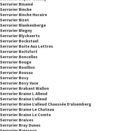
Serrurier Binamé
Serrurier Binche
Serrurier Binche Horaire
Serrurier Bizet
Serrurier Blankenberge
Serrurier Blegny
Serrurier Blyckaerts
Serrurier Bockstael
Serrurier Boite Aux Lettres
Serrurier Boitsfort
Serrurier Boncelles
Serrurier Bouge
Serrurier Bouillon
Serrurier Boussu
Serrurier Bovy
Serrurier Bovy Vase
Serrurier Brabant Wallon
Serrurier Braine L Alleud
Serrurier Braine L’alleud
Serrurier Braine L’alleud Chaussée D’alsemberg
Serrurier Braine Le Chateau
Serrurier Braine Le Comte
Serrurier Braives
Serrurier Bray Dunes
Serrurier Bressoux