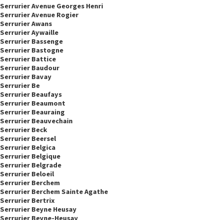
Serrurier Avenue Georges Henri
Serrurier Avenue Rogier
Serrurier Awans
Serrurier Aywaille
Serrurier Bassenge
Serrurier Bastogne
Serrurier Battice
Serrurier Baudour
Serrurier Bavay
Serrurier Be
Serrurier Beaufays
Serrurier Beaumont
Serrurier Beauraing
Serrurier Beauvechain
Serrurier Beck
Serrurier Beersel
Serrurier Belgica
Serrurier Belgique
Serrurier Belgrade
Serrurier Beloeil
Serrurier Berchem
Serrurier Berchem Sainte Agathe
Serrurier Bertrix
Serrurier Beyne Heusay
Serrurier Beyne-Heusay