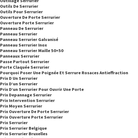
Outillage Serrurier
Outils De Serrurier
Outils Pour Serrurier
Ouverture De Porte Serrurier
Ouverture Porte Serrurier
Panneau De Serrurier
Panneau Serrurier
Panneau Serrurier Galvanisé
Panneau Serrurier Inox
Panneau Serrurier Maille 50×50
Panneaux Serrurier
Passe Partout Serrurier
Porte Claquée Serrurier
Pourquoi Poser Une Poignée Et Serrure Rosaces Antieffraction
Prix D Un Serrurier
Prix D’un Serrurier
Prix D’un Serrurier Pour Ouvrir Une Porte
Prix Depannage Serrurier
Prix Intervention Serrurier
Prix Moyen Serrurier
Prix Ouverture De Porte Serrurier
Prix Ouverture Porte Serrurier
Prix Serrurier
Prix Serrurier Belgique
Prix Serrurier Bruxelles