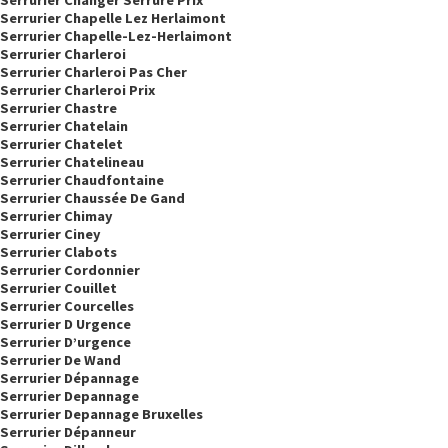
Serrurier Chapelle Lez Herlaimont
Serrurier Chapelle-Lez-Herlaimont
Serrurier Charleroi
Serrurier Charleroi Pas Cher
Serrurier Charleroi Prix
Serrurier Chastre
Serrurier Chatelain
Serrurier Chatelet
Serrurier Chatelineau
Serrurier Chaudfontaine
Serrurier Chaussée De Gand
Serrurier Chimay
Serrurier Ciney
Serrurier Clabots
Serrurier Cordonnier
Serrurier Couillet
Serrurier Courcelles
Serrurier D Urgence
Serrurier D’urgence
Serrurier De Wand
Serrurier Dépannage
Serrurier Depannage
Serrurier Depannage Bruxelles
Serrurier Dépanneur