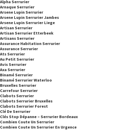
Alpha Serrurier
Arnaque Serrurier
Arsene Lupin Serrurier
Arsene Lupin Serrurier Jambes
Arsene Lupin Serrurier Liege
Artisan Serrurier
Artisan Serrurier Etterbeek
Artisans Serrurier
Assurance Habitation Serrurier
Assurance Serrurier
Ats Serrurier
Au Petit Serrurier
Avis Serrurier
Axa Serrurier
Binamé Serrurier
Binamé Serrurier Waterloo
Bruxelles Serrurier
Carrefour Serrurier
Clabots Serrurier
Clabots Serrurier Bruxelles
Clabots Serrurier Forest
Clé De Serrurier
Clés Stop Dépanne – Serrurier Bordeaux
Combien Coute Un Serrurier
Combien Coute Un Serrurier En Urgence