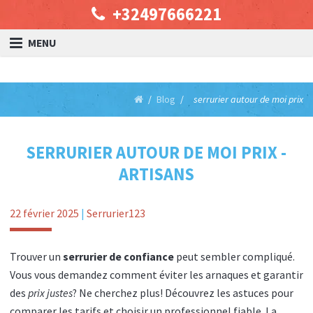
+32497666221
MENU
Blog
serrurier autour de moi prix
SERRURIER AUTOUR DE MOI PRIX -
ARTISANS
22 février 2025
|
Serrurier123
Trouver un
serrurier de confiance
peut sembler compliqué.
Vous vous demandez comment éviter les arnaques et garantir
des
prix justes
? Ne cherchez plus! Découvrez les astuces pour
comparer les tarifs et choisir un professionnel fiable. La