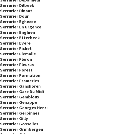
Serrurier Dépanneur
Serrurier Dilbeek
Serrurier Dinant
Serrurier Dour
Serrurier Eghezee
Serrurier En Urgence
Serrurier Enghien
Serrurier Etterbeek
Serrurier Evere
Serrurier Fichet
Serrurier Flemalle
Serrurier Fleron
Serrurier Fleurus
Serrurier Forest
Serrurier Formation
Serrurier Frameries
Serrurier Ganshoren
Serrurier Gare Du Midi
Serrurier Gembloux
Serrurier Genappe
Serrurier Georges Henri
Serrurier Gerpinnes
Serrurier Gilly
Serrurier Gosselies
Serrurier Grimbergen