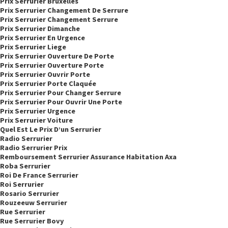
Prix Serrurier Bruxelles
Prix Serrurier Changement De Serrure
Prix Serrurier Changement Serrure
Prix Serrurier Dimanche
Prix Serrurier En Urgence
Prix Serrurier Liege
Prix Serrurier Ouverture De Porte
Prix Serrurier Ouverture Porte
Prix Serrurier Ouvrir Porte
Prix Serrurier Porte Claquée
Prix Serrurier Pour Changer Serrure
Prix Serrurier Pour Ouvrir Une Porte
Prix Serrurier Urgence
Prix Serrurier Voiture
Quel Est Le Prix D’un Serrurier
Radio Serrurier
Radio Serrurier Prix
Remboursement Serrurier Assurance Habitation Axa
Roba Serrurier
Roi De France Serrurier
Roi Serrurier
Rosario Serrurier
Rouzeeuw Serrurier
Rue Serrurier
Rue Serrurier Bovy