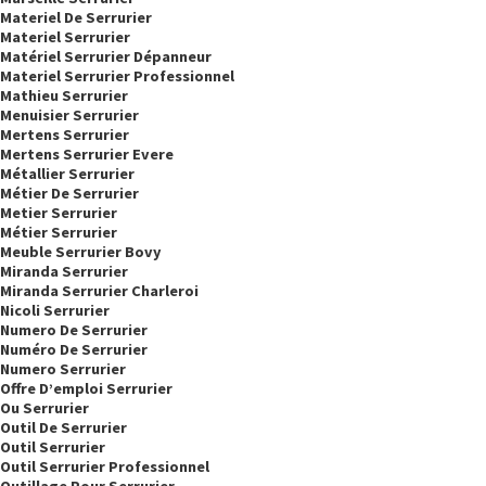
Materiel De Serrurier
Materiel Serrurier
Matériel Serrurier Dépanneur
Materiel Serrurier Professionnel
Mathieu Serrurier
Menuisier Serrurier
Mertens Serrurier
Mertens Serrurier Evere
Métallier Serrurier
Métier De Serrurier
Metier Serrurier
Métier Serrurier
Meuble Serrurier Bovy
Miranda Serrurier
Miranda Serrurier Charleroi
Nicoli Serrurier
Numero De Serrurier
Numéro De Serrurier
Numero Serrurier
Offre D’emploi Serrurier
Ou Serrurier
Outil De Serrurier
Outil Serrurier
Outil Serrurier Professionnel