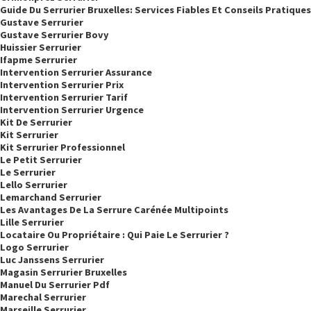
Guide Du Serrurier Bruxelles: Services Fiables Et Conseils Pratiques
Gustave Serrurier
Gustave Serrurier Bovy
Huissier Serrurier
Ifapme Serrurier
Intervention Serrurier Assurance
Intervention Serrurier Prix
Intervention Serrurier Tarif
Intervention Serrurier Urgence
Kit De Serrurier
Kit Serrurier
Kit Serrurier Professionnel
Le Petit Serrurier
Le Serrurier
Lello Serrurier
Lemarchand Serrurier
Les Avantages De La Serrure Carénée Multipoints
Lille Serrurier
Locataire Ou Propriétaire : Qui Paie Le Serrurier ?
Logo Serrurier
Luc Janssens Serrurier
Magasin Serrurier Bruxelles
Manuel Du Serrurier Pdf
Marechal Serrurier
Marseille Serrurier