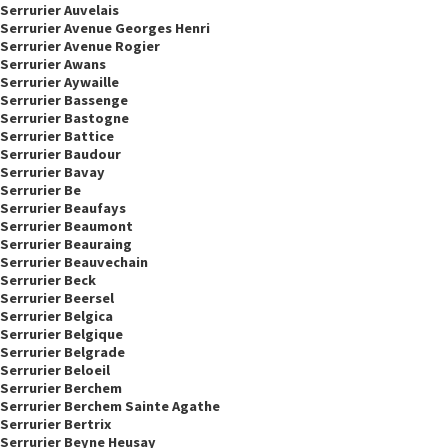
Serrurier Auvelais
Serrurier Avenue Georges Henri
Serrurier Avenue Rogier
Serrurier Awans
Serrurier Aywaille
Serrurier Bassenge
Serrurier Bastogne
Serrurier Battice
Serrurier Baudour
Serrurier Bavay
Serrurier Be
Serrurier Beaufays
Serrurier Beaumont
Serrurier Beauraing
Serrurier Beauvechain
Serrurier Beck
Serrurier Beersel
Serrurier Belgica
Serrurier Belgique
Serrurier Belgrade
Serrurier Beloeil
Serrurier Berchem
Serrurier Berchem Sainte Agathe
Serrurier Bertrix
Serrurier Beyne Heusay