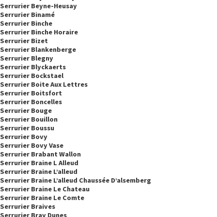
Serrurier Beyne-Heusay
Serrurier Binamé
Serrurier Binche
Serrurier Binche Horaire
Serrurier Bizet
Serrurier Blankenberge
Serrurier Blegny
Serrurier Blyckaerts
Serrurier Bockstael
Serrurier Boite Aux Lettres
Serrurier Boitsfort
Serrurier Boncelles
Serrurier Bouge
Serrurier Bouillon
Serrurier Boussu
Serrurier Bovy
Serrurier Bovy Vase
Serrurier Brabant Wallon
Serrurier Braine L Alleud
Serrurier Braine L’alleud
Serrurier Braine L’alleud Chaussée D’alsemberg
Serrurier Braine Le Chateau
Serrurier Braine Le Comte
Serrurier Braives
Serrurier Bray Dunes