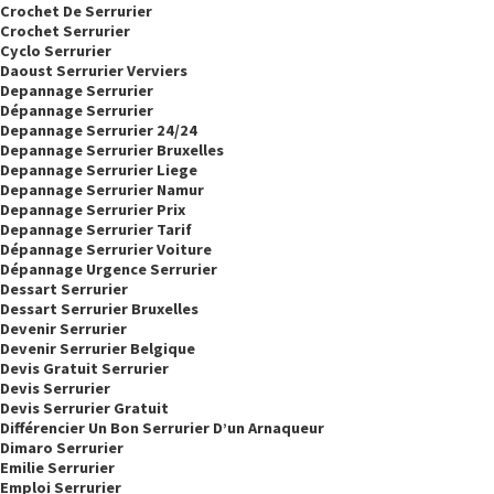
Crochet De Serrurier
Crochet Serrurier
Cyclo Serrurier
Daoust Serrurier Verviers
Depannage Serrurier
Dépannage Serrurier
Depannage Serrurier 24/24
Depannage Serrurier Bruxelles
Depannage Serrurier Liege
Depannage Serrurier Namur
Depannage Serrurier Prix
Depannage Serrurier Tarif
Dépannage Serrurier Voiture
Dépannage Urgence Serrurier
Dessart Serrurier
Dessart Serrurier Bruxelles
Devenir Serrurier
Devenir Serrurier Belgique
Devis Gratuit Serrurier
Devis Serrurier
Devis Serrurier Gratuit
Différencier Un Bon Serrurier D’un Arnaqueur
Dimaro Serrurier
Emilie Serrurier
Emploi Serrurier