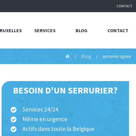
CONTACT
BRUXELLES
SERVICES
BLOG
CONTACT
Blog
serrurier agree
BESOIN D'UN SERRURIER?
Services 24/24
Même en urgence
Actifs dans toute la Belgique