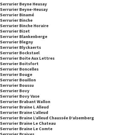
Serrurier Beyne Heusay
Serrurier Beyne-Heusay
Serrurier Binamé
Serrurier Binche
Serrurier Binche Horaire
Serrurier Bizet
Serrurier Blankenberge
Serrurier Blegny
Serrurier Blyckaerts
Serrurier Bockstael
Serrurier Boite Aux Lettres
Serrurier Boitsfort
Serrurier Boncelles
Serrurier Bouge
Serrurier Bouillon
Serrurier Boussu
Serrurier Bovy
Serrurier Bovy Vase
Serrurier Brabant Wallon
Serrurier Braine L Alleud
Serrurier Braine L’alleud
Serrurier Braine L’alleud Chaussée D’alsemberg
Serrurier Braine Le Chateau
Serrurier Braine Le Comte
Serrurier Braives