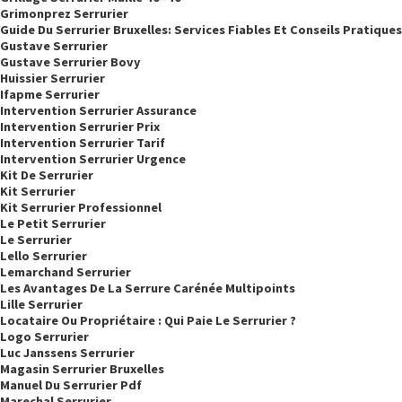
Grimonprez Serrurier
Guide Du Serrurier Bruxelles: Services Fiables Et Conseils Pratiques
Gustave Serrurier
Gustave Serrurier Bovy
Huissier Serrurier
Ifapme Serrurier
Intervention Serrurier Assurance
Intervention Serrurier Prix
Intervention Serrurier Tarif
Intervention Serrurier Urgence
Kit De Serrurier
Kit Serrurier
Kit Serrurier Professionnel
Le Petit Serrurier
Le Serrurier
Lello Serrurier
Lemarchand Serrurier
Les Avantages De La Serrure Carénée Multipoints
Lille Serrurier
Locataire Ou Propriétaire : Qui Paie Le Serrurier ?
Logo Serrurier
Luc Janssens Serrurier
Magasin Serrurier Bruxelles
Manuel Du Serrurier Pdf
Marechal Serrurier