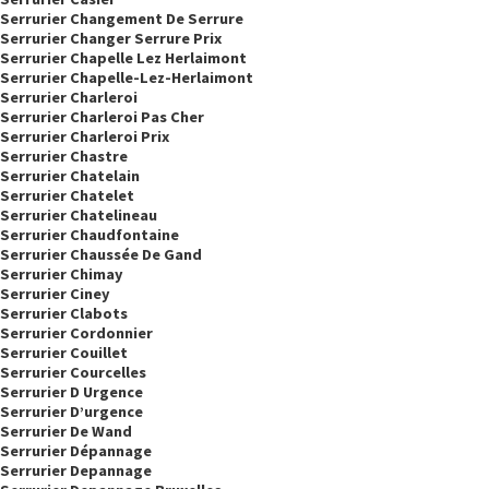
Serrurier Changement De Serrure
Serrurier Changer Serrure Prix
Serrurier Chapelle Lez Herlaimont
Serrurier Chapelle-Lez-Herlaimont
Serrurier Charleroi
Serrurier Charleroi Pas Cher
Serrurier Charleroi Prix
Serrurier Chastre
Serrurier Chatelain
Serrurier Chatelet
Serrurier Chatelineau
Serrurier Chaudfontaine
Serrurier Chaussée De Gand
Serrurier Chimay
Serrurier Ciney
Serrurier Clabots
Serrurier Cordonnier
Serrurier Couillet
Serrurier Courcelles
Serrurier D Urgence
Serrurier D’urgence
Serrurier De Wand
Serrurier Dépannage
Serrurier Depannage