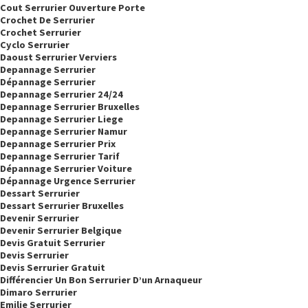
Cout Serrurier Ouverture Porte
Crochet De Serrurier
Crochet Serrurier
Cyclo Serrurier
Daoust Serrurier Verviers
Depannage Serrurier
Dépannage Serrurier
Depannage Serrurier 24/24
Depannage Serrurier Bruxelles
Depannage Serrurier Liege
Depannage Serrurier Namur
Depannage Serrurier Prix
Depannage Serrurier Tarif
Dépannage Serrurier Voiture
Dépannage Urgence Serrurier
Dessart Serrurier
Dessart Serrurier Bruxelles
Devenir Serrurier
Devenir Serrurier Belgique
Devis Gratuit Serrurier
Devis Serrurier
Devis Serrurier Gratuit
Différencier Un Bon Serrurier D’un Arnaqueur
Dimaro Serrurier
Emilie Serrurier