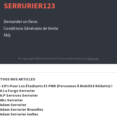
SERRURIER123
Demander un Devis
Conditions Générales de Vente
FAQ
© copyright 2026 Serrurier123 | Tous droits réservés |
Sitemap
TOUS NOS ARTICLES
-10% Pour Les Étudiants Et PMR (personnes À Mobilité Réduite) !
A La Forge Serrurier
A.p Services Serrurier
Abc Serrurier
Adam Serrurier
Adam Serrurier Bruxelles
Adam Serrurier Ixelles