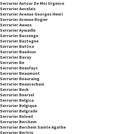
Serrurier Autour De Moi Urgence
Serrurier Auvelais
Serrurier Avenue Georges Henri
Serrurier Avenue Rogier
Serrurier Awans
Serrurier Aywaille
Serrurier Bassenge
Serrurier Bastogne
Serrurier Battice
Serrurier Baudour
Serrurier Bavay
Serrurier Be
Serrurier Beaufays
Serrurier Beaumont
Serrurier Beauraing
Serrurier Beauvechain
Serrurier Beck
Serrurier Beersel
Serrurier Belgica
Serrurier Belgique
Serrurier Belgrade
Serrurier Beloeil
Serrurier Berchem
Serrurier Berchem Sainte Agathe
Serrurier Bertrix