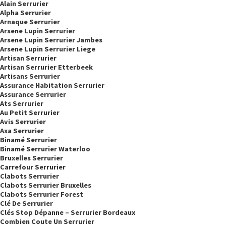
Alain Serrurier
Alpha Serrurier
Arnaque Serrurier
Arsene Lupin Serrurier
Arsene Lupin Serrurier Jambes
Arsene Lupin Serrurier Liege
Artisan Serrurier
Artisan Serrurier Etterbeek
Artisans Serrurier
Assurance Habitation Serrurier
Assurance Serrurier
Ats Serrurier
Au Petit Serrurier
Avis Serrurier
Axa Serrurier
Binamé Serrurier
Binamé Serrurier Waterloo
Bruxelles Serrurier
Carrefour Serrurier
Clabots Serrurier
Clabots Serrurier Bruxelles
Clabots Serrurier Forest
Clé De Serrurier
Clés Stop Dépanne – Serrurier Bordeaux
Combien Coute Un Serrurier