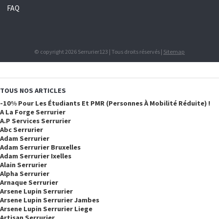
FAQ
© copyright 2026 Serrurier123 | Tous droits réservés |
Sitemap
TOUS NOS ARTICLES
-10% Pour Les Étudiants Et PMR (personnes À Mobilité Réduite) !
A La Forge Serrurier
A.p Services Serrurier
Abc Serrurier
Adam Serrurier
Adam Serrurier Bruxelles
Adam Serrurier Ixelles
Alain Serrurier
Alpha Serrurier
Arnaque Serrurier
Arsene Lupin Serrurier
Arsene Lupin Serrurier Jambes
Arsene Lupin Serrurier Liege
Artisan Serrurier