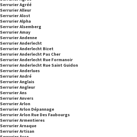
Serrurier Agréé
Serrurier Alleur
Serrurier Alost
Serrurier Alpha
Serrurier Alsemberg
Serrurier Amay
Serrurier Andenne
Serrurier Anderlecht
Serrurier Anderlecht Bizet
Serrurier Anderlecht Pas Cher
Serrurier Anderlecht Rue Formanoir
Serrurier Anderlecht Rue Saint Guidon
Serrurier Anderlues
Serrurier André
Serrurier Anglais
Serrurier Angleur
Serrurier Ans
Serrurier Anvers
Serrurier Arlon
Serrurier Arlon Dépannage
Serrurier Arlon Rue Des Faubourgs
Serrurier Armentieres
Serrurier Arnaque
Serrurier Artisan
Serrurier Asse