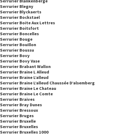
Serrurier Blankenberge
Serrurier Blegny
Serrurier Blyckaerts
Serrurier Bockstael
Serrurier Boite Aux Lettres
Serrurier Boitsfort
Serrurier Boncelles
Serrurier Bouge
Serrurier Bouillon
Serrurier Boussu
Serrurier Bovy
Serrurier Bovy Vase
Serrurier Brabant Wallon
Serrurier Braine L Alleud
Serrurier Braine L’alleud
Serrurier Braine L’alleud Chaussée D’alsemberg
Serrurier Braine Le Chateau
Serrurier Braine Le Comte
Serrurier Braives
Serrurier Bray Dunes
Serrurier Bressoux
Serrurier Bruges
Serrurier Bruxelle
Serrurier Bruxelles
Serrurier Bruxelles 1000