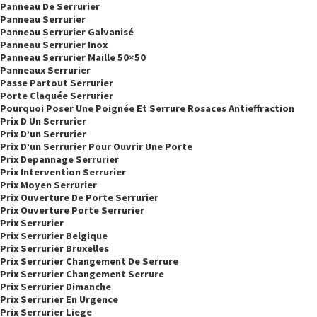
Panneau De Serrurier
Panneau Serrurier
Panneau Serrurier Galvanisé
Panneau Serrurier Inox
Panneau Serrurier Maille 50×50
Panneaux Serrurier
Passe Partout Serrurier
Porte Claquée Serrurier
Pourquoi Poser Une Poignée Et Serrure Rosaces Antieffraction
Prix D Un Serrurier
Prix D’un Serrurier
Prix D’un Serrurier Pour Ouvrir Une Porte
Prix Depannage Serrurier
Prix Intervention Serrurier
Prix Moyen Serrurier
Prix Ouverture De Porte Serrurier
Prix Ouverture Porte Serrurier
Prix Serrurier
Prix Serrurier Belgique
Prix Serrurier Bruxelles
Prix Serrurier Changement De Serrure
Prix Serrurier Changement Serrure
Prix Serrurier Dimanche
Prix Serrurier En Urgence
Prix Serrurier Liege