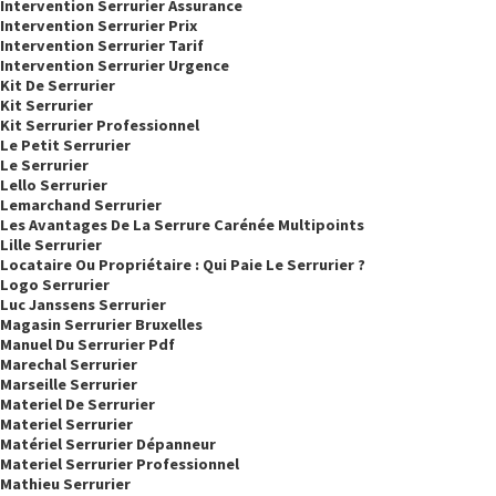
Intervention Serrurier Assurance
Intervention Serrurier Prix
Intervention Serrurier Tarif
Intervention Serrurier Urgence
Kit De Serrurier
Kit Serrurier
Kit Serrurier Professionnel
Le Petit Serrurier
Le Serrurier
Lello Serrurier
Lemarchand Serrurier
Les Avantages De La Serrure Carénée Multipoints
Lille Serrurier
Locataire Ou Propriétaire : Qui Paie Le Serrurier ?
Logo Serrurier
Luc Janssens Serrurier
Magasin Serrurier Bruxelles
Manuel Du Serrurier Pdf
Marechal Serrurier
Marseille Serrurier
Materiel De Serrurier
Materiel Serrurier
Matériel Serrurier Dépanneur
Materiel Serrurier Professionnel
Mathieu Serrurier