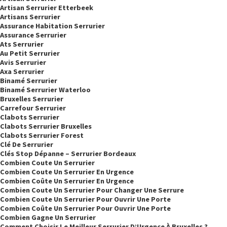
Artisan Serrurier Etterbeek
Artisans Serrurier
Assurance Habitation Serrurier
Assurance Serrurier
Ats Serrurier
Au Petit Serrurier
Avis Serrurier
Axa Serrurier
Binamé Serrurier
Binamé Serrurier Waterloo
Bruxelles Serrurier
Carrefour Serrurier
Clabots Serrurier
Clabots Serrurier Bruxelles
Clabots Serrurier Forest
Clé De Serrurier
Clés Stop Dépanne – Serrurier Bordeaux
Combien Coute Un Serrurier
Combien Coute Un Serrurier En Urgence
Combien Coûte Un Serrurier En Urgence
Combien Coute Un Serrurier Pour Changer Une Serrure
Combien Coute Un Serrurier Pour Ouvrir Une Porte
Combien Coûte Un Serrurier Pour Ouvrir Une Porte
Combien Gagne Un Serrurier
Comment Choisir Le Meilleur Serrurier D’Urgence À Bruxelles ?