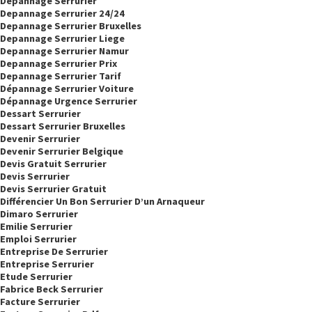
Dépannage Serrurier
Depannage Serrurier 24/24
Depannage Serrurier Bruxelles
Depannage Serrurier Liege
Depannage Serrurier Namur
Depannage Serrurier Prix
Depannage Serrurier Tarif
Dépannage Serrurier Voiture
Dépannage Urgence Serrurier
Dessart Serrurier
Dessart Serrurier Bruxelles
Devenir Serrurier
Devenir Serrurier Belgique
Devis Gratuit Serrurier
Devis Serrurier
Devis Serrurier Gratuit
Différencier Un Bon Serrurier D’un Arnaqueur
Dimaro Serrurier
Emilie Serrurier
Emploi Serrurier
Entreprise De Serrurier
Entreprise Serrurier
Etude Serrurier
Fabrice Beck Serrurier
Facture Serrurier