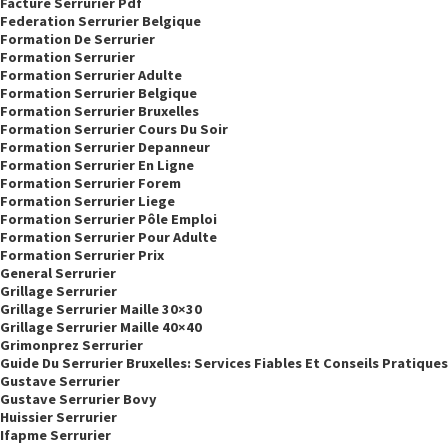
Facture Serrurier Pdf
Federation Serrurier Belgique
Formation De Serrurier
Formation Serrurier
Formation Serrurier Adulte
Formation Serrurier Belgique
Formation Serrurier Bruxelles
Formation Serrurier Cours Du Soir
Formation Serrurier Depanneur
Formation Serrurier En Ligne
Formation Serrurier Forem
Formation Serrurier Liege
Formation Serrurier Pôle Emploi
Formation Serrurier Pour Adulte
Formation Serrurier Prix
General Serrurier
Grillage Serrurier
Grillage Serrurier Maille 30×30
Grillage Serrurier Maille 40×40
Grimonprez Serrurier
Guide Du Serrurier Bruxelles: Services Fiables Et Conseils Pratiques
Gustave Serrurier
Gustave Serrurier Bovy
Huissier Serrurier
Ifapme Serrurier