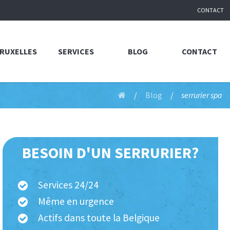
CONTACT
BRUXELLES
SERVICES
BLOG
CONTACT
Blog
serrurier spa
BESOIN D'UN SERRURIER?
Services 24/24
Même en urgence
Actifs dans toute la Belgique