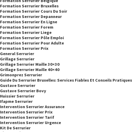
Formation Serrurier Belgique
Formation Serrurier Bruxelles
Formation Serrurier Cours Du Soir
Formation Serrurier Depanneur
Formation Serrurier En Ligne
Formation Serrurier Forem
Formation Serrurier Liege
Formation Serrurier Pôle Emploi
Formation Serrurier Pour Adulte
Formation Serrurier Prix
General Serrurier
Grillage Serrurier
Grillage Serrurier Maille 30×30
Grillage Serrurier Maille 40×40
Grimonprez Serrurier
Guide Du Serrurier Bruxelles: Services Fiables Et Conseils Pratiques
Gustave Serrurier
Gustave Serrurier Bovy
Huissier Serrurier
Ifapme Serrurier
Intervention Serrurier Assurance
Intervention Serrurier Prix
Intervention Serrurier Tarif
Intervention Serrurier Urgence
Kit De Serrurier