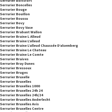
Serrurier Boitsfort
Serrurier Boncelles
Serrurier Bouge
Serrurier Bouillon
Serrurier Boussu
Serrurier Bovy
Serrurier Bovy Vase
Serrurier Brabant Wallon
Serrurier Braine L Alleud
Serrurier Braine L’alleud
Serrurier Braine L’alleud Chaussée D’alsemberg
Serrurier Braine Le Chateau
Serrurier Braine Le Comte
Serrurier Braives
Serrurier Bray Dunes
Serrurier Bressoux
Serrurier Bruges
Serrurier Bruxelle
Serrurier Bruxelles
Serrurier Bruxelles 1000
Serrurier Bruxelles 24h 24
Serrurier Bruxelles 24h/24
Serrurier Bruxelles Anderlecht
Serrurier Bruxelles Avis
Serrurier Bruxelles Centre