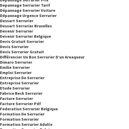
Depannage Serrurier Tarif
Dépannage Serrurier Voiture
Dépannage Urgence Serrurier
Dessart Serrurier
Dessart Serrurier Bruxelles
Devenir Serrurier
Devenir Serrurier Belgique
Devis Gratuit Serrurier
Devis Serrurier
Devis Serrurier Gratuit
Différencier Un Bon Serrurier D’un Arnaqueur
Dimaro Serrurier
Emilie Serrurier
Emploi Serrurier
Entreprise De Serrurier
Entreprise Serrurier
Etude Serrurier
Fabrice Beck Serrurier
Facture Serrurier
Facture Serrurier Pdf
Federation Serrurier Belgique
Formation De Serrurier
Formation Serrurier
Formation Serrurier Adulte