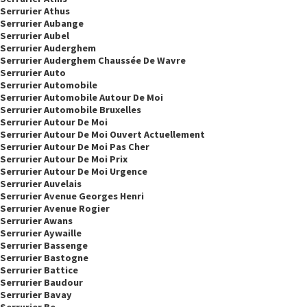
Serrurier Athus
Serrurier Aubange
Serrurier Aubel
Serrurier Auderghem
Serrurier Auderghem Chaussée De Wavre
Serrurier Auto
Serrurier Automobile
Serrurier Automobile Autour De Moi
Serrurier Automobile Bruxelles
Serrurier Autour De Moi
Serrurier Autour De Moi Ouvert Actuellement
Serrurier Autour De Moi Pas Cher
Serrurier Autour De Moi Prix
Serrurier Autour De Moi Urgence
Serrurier Auvelais
Serrurier Avenue Georges Henri
Serrurier Avenue Rogier
Serrurier Awans
Serrurier Aywaille
Serrurier Bassenge
Serrurier Bastogne
Serrurier Battice
Serrurier Baudour
Serrurier Bavay
Serrurier Be