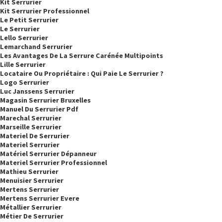
Kit Serrurier
Kit Serrurier Professionnel
Le Petit Serrurier
Le Serrurier
Lello Serrurier
Lemarchand Serrurier
Les Avantages De La Serrure Carénée Multipoints
Lille Serrurier
Locataire Ou Propriétaire : Qui Paie Le Serrurier ?
Logo Serrurier
Luc Janssens Serrurier
Magasin Serrurier Bruxelles
Manuel Du Serrurier Pdf
Marechal Serrurier
Marseille Serrurier
Materiel De Serrurier
Materiel Serrurier
Matériel Serrurier Dépanneur
Materiel Serrurier Professionnel
Mathieu Serrurier
Menuisier Serrurier
Mertens Serrurier
Mertens Serrurier Evere
Métallier Serrurier
Métier De Serrurier