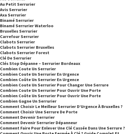
Au Petit Serrurier
Avis Serrurier
Axa Serrurier
Binamé Serrurier
Binamé Serrurier Waterloo
Bruxelles Serrurier
Carrefour Serrurier
Clabots Serrurier
Clabots Serrurier Bruxelles
Clabots Serrurier Forest
Clé De Serrurier
Clés Stop Dépanne – Serrurier Bordeaux
Combien Coute Un Serrurier
Combien Coute Un Serrurier En Urgence
Combien Coûte Un Serrurier En Urgence
Combien Coute Un Serrurier Pour Changer Une Serrure
Combien Coute Un Serrurier Pour Ouvrir Une Porte
Combien Coûte Un Serrurier Pour Ouvrir Une Porte
Combien Gagne Un Serrurier
Comment Choisir Le Meilleur Serrurier D’Urgence À Bruxelles ?
Comment Choisir Une Serrure De Porte
Comment Devenir Serrurier
Comment Devenir Serrurier Dépanneur
Comment Faire Pour Enlever Une Clé Cassée Dans Une Serrure ?
Comment Ouvrir Une Porte Fermée À Clé ? Guide Complet Et