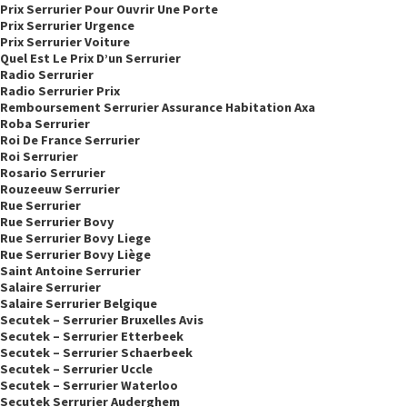
Prix Serrurier Pour Ouvrir Une Porte
Prix Serrurier Urgence
Prix Serrurier Voiture
Quel Est Le Prix D’un Serrurier
Radio Serrurier
Radio Serrurier Prix
Remboursement Serrurier Assurance Habitation Axa
Roba Serrurier
Roi De France Serrurier
Roi Serrurier
Rosario Serrurier
Rouzeeuw Serrurier
Rue Serrurier
Rue Serrurier Bovy
Rue Serrurier Bovy Liege
Rue Serrurier Bovy Liège
Saint Antoine Serrurier
Salaire Serrurier
Salaire Serrurier Belgique
Secutek – Serrurier Bruxelles Avis
Secutek – Serrurier Etterbeek
Secutek – Serrurier Schaerbeek
Secutek – Serrurier Uccle
Secutek – Serrurier Waterloo
Secutek Serrurier Auderghem