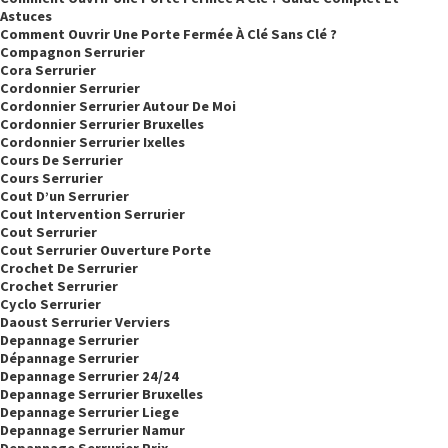
Astuces
Comment Ouvrir Une Porte Fermée À Clé Sans Clé ?
Compagnon Serrurier
Cora Serrurier
Cordonnier Serrurier
Cordonnier Serrurier Autour De Moi
Cordonnier Serrurier Bruxelles
Cordonnier Serrurier Ixelles
Cours De Serrurier
Cours Serrurier
Cout D’un Serrurier
Cout Intervention Serrurier
Cout Serrurier
Cout Serrurier Ouverture Porte
Crochet De Serrurier
Crochet Serrurier
Cyclo Serrurier
Daoust Serrurier Verviers
Depannage Serrurier
Dépannage Serrurier
Depannage Serrurier 24/24
Depannage Serrurier Bruxelles
Depannage Serrurier Liege
Depannage Serrurier Namur
Depannage Serrurier Prix