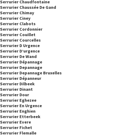
Serrurier Chaudfontaine
Serrurier Chaussée De Gand
Serrurier Chimay
Serrurier Ciney
Serrurier Clabots
Serrurier Cordonnier
Serrurier Couillet
Serrurier Courcelles
Serrurier D Urgence
Serrurier D’urgence
Serrurier De Wand
Serrurier Dépannage
Serrurier Depannage
Serrurier Depannage Bruxelles
Serrurier Dépanneur
Serrurier Dilbeek
Serrurier Dinant
Serrurier Dour
Serrurier Eghezee
Serrurier En Urgence
Serrurier Enghien
Serrurier Etterbeek
Serrurier Evere
Serrurier Fichet
Serrurier Flemalle