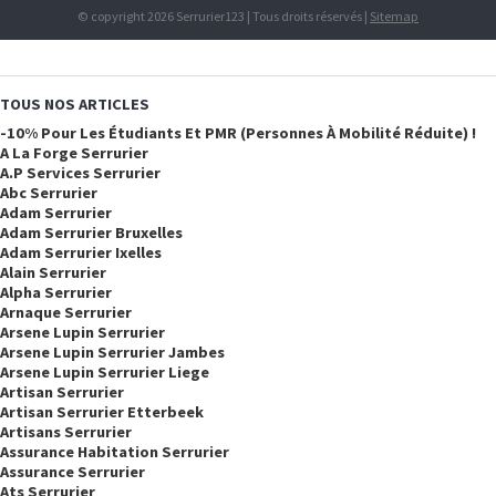
© copyright 2026 Serrurier123 | Tous droits réservés |
Sitemap
TOUS NOS ARTICLES
-10% Pour Les Étudiants Et PMR (personnes À Mobilité Réduite) !
A La Forge Serrurier
A.p Services Serrurier
Abc Serrurier
Adam Serrurier
Adam Serrurier Bruxelles
Adam Serrurier Ixelles
Alain Serrurier
Alpha Serrurier
Arnaque Serrurier
Arsene Lupin Serrurier
Arsene Lupin Serrurier Jambes
Arsene Lupin Serrurier Liege
Artisan Serrurier
Artisan Serrurier Etterbeek
Artisans Serrurier
Assurance Habitation Serrurier
Assurance Serrurier
Ats Serrurier