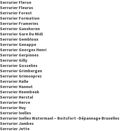
Serrurier Fleron
Serrurier Fleurus
Serrurier Forest
Serrurier Formation
Serrurier Frameries
Serrurier Ganshoren
Serrurier Gare Du Midi
Serrurier Gembloux
Serrurier Genappe
Serrurier Georges Henri
Serrurier Gerpinnes
Serrurier Gilly
Serrurier Gosselies
Serrurier Grimbergen
Serrurier Grimonprez
Serrurier Halle
Serrurier Hannut
Serrurier Heembeek
Serrurier Herstal
Serrurier Herve
Serrurier Huy
Serrurier Ixelles
Serrurier Ixelles Watermael – Boitsfort -dépannage Bruxelles
Serrurier Jambes
Serrurier Jette