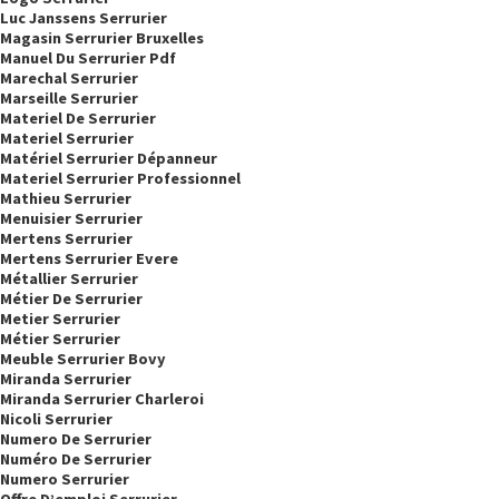
Luc Janssens Serrurier
Magasin Serrurier Bruxelles
Manuel Du Serrurier Pdf
Marechal Serrurier
Marseille Serrurier
Materiel De Serrurier
Materiel Serrurier
Matériel Serrurier Dépanneur
Materiel Serrurier Professionnel
Mathieu Serrurier
Menuisier Serrurier
Mertens Serrurier
Mertens Serrurier Evere
Métallier Serrurier
Métier De Serrurier
Metier Serrurier
Métier Serrurier
Meuble Serrurier Bovy
Miranda Serrurier
Miranda Serrurier Charleroi
Nicoli Serrurier
Numero De Serrurier
Numéro De Serrurier
Numero Serrurier
Offre D’emploi Serrurier