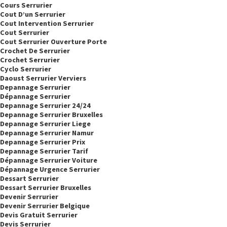
Cours Serrurier
Cout D’un Serrurier
Cout Intervention Serrurier
Cout Serrurier
Cout Serrurier Ouverture Porte
Crochet De Serrurier
Crochet Serrurier
Cyclo Serrurier
Daoust Serrurier Verviers
Depannage Serrurier
Dépannage Serrurier
Depannage Serrurier 24/24
Depannage Serrurier Bruxelles
Depannage Serrurier Liege
Depannage Serrurier Namur
Depannage Serrurier Prix
Depannage Serrurier Tarif
Dépannage Serrurier Voiture
Dépannage Urgence Serrurier
Dessart Serrurier
Dessart Serrurier Bruxelles
Devenir Serrurier
Devenir Serrurier Belgique
Devis Gratuit Serrurier
Devis Serrurier