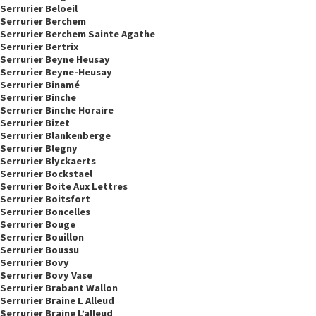
Serrurier Beloeil
Serrurier Berchem
Serrurier Berchem Sainte Agathe
Serrurier Bertrix
Serrurier Beyne Heusay
Serrurier Beyne-Heusay
Serrurier Binamé
Serrurier Binche
Serrurier Binche Horaire
Serrurier Bizet
Serrurier Blankenberge
Serrurier Blegny
Serrurier Blyckaerts
Serrurier Bockstael
Serrurier Boite Aux Lettres
Serrurier Boitsfort
Serrurier Boncelles
Serrurier Bouge
Serrurier Bouillon
Serrurier Boussu
Serrurier Bovy
Serrurier Bovy Vase
Serrurier Brabant Wallon
Serrurier Braine L Alleud
Serrurier Braine L’alleud