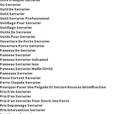
Ou Serrurier
Outil De Serrurier
Outil Serrurier
Outil Serrurier Professionnel
Outillage Pour Serrurier
Outillage Serrurier
Outils De Serrurier
Outils Pour Serrurier
Ouverture De Porte Serrurier
Ouverture Porte Serrurier
Panneau De Serrurier
Panneau Serrurier
Panneau Serrurier Galvanisé
Panneau Serrurier Inox
Panneau Serrurier Maille 50×50
Panneaux Serrurier
Passe Partout Serrurier
Porte Claquée Serrurier
Pourquoi Poser Une Poignée Et Serrure Rosaces Antieffraction
Prix D Un Serrurier
Prix D’un Serrurier
Prix D’un Serrurier Pour Ouvrir Une Porte
Prix Depannage Serrurier
Prix Intervention Serrurier