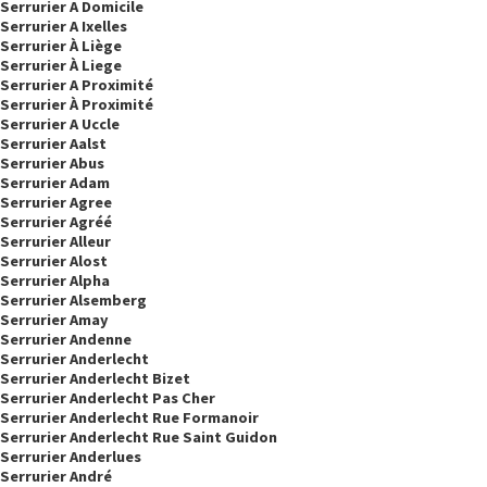
Serrurier A Domicile
Serrurier A Ixelles
Serrurier À Liège
Serrurier À Liege
Serrurier A Proximité
Serrurier À Proximité
Serrurier A Uccle
Serrurier Aalst
Serrurier Abus
Serrurier Adam
Serrurier Agree
Serrurier Agréé
Serrurier Alleur
Serrurier Alost
Serrurier Alpha
Serrurier Alsemberg
Serrurier Amay
Serrurier Andenne
Serrurier Anderlecht
Serrurier Anderlecht Bizet
Serrurier Anderlecht Pas Cher
Serrurier Anderlecht Rue Formanoir
Serrurier Anderlecht Rue Saint Guidon
Serrurier Anderlues
Serrurier André