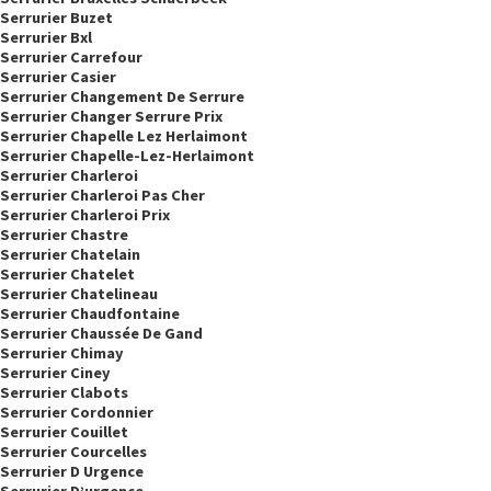
Serrurier Buzet
Serrurier Bxl
Serrurier Carrefour
Serrurier Casier
Serrurier Changement De Serrure
Serrurier Changer Serrure Prix
Serrurier Chapelle Lez Herlaimont
Serrurier Chapelle-Lez-Herlaimont
Serrurier Charleroi
Serrurier Charleroi Pas Cher
Serrurier Charleroi Prix
Serrurier Chastre
Serrurier Chatelain
Serrurier Chatelet
Serrurier Chatelineau
Serrurier Chaudfontaine
Serrurier Chaussée De Gand
Serrurier Chimay
Serrurier Ciney
Serrurier Clabots
Serrurier Cordonnier
Serrurier Couillet
Serrurier Courcelles
Serrurier D Urgence
Serrurier D’urgence