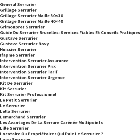
General Serrurier
Grillage Serrurier
Grillage Serrurier Maille 30×30
Grillage Serrurier Maille 40×40
Grimonprez Serrurier
Guide Du Serrurier Bruxelles: Services Fiables Et Conseils Pratiques
Gustave Serrurier
Gustave Serrurier Bovy
Huissier Serrurier
Ifapme Serrurier
Intervention Serrurier Assurance
Intervention Serrurier Prix
Intervention Serrurier Tarif
Intervention Serrurier Urgence
Kit De Serrurier
Kit Serrurier
Kit Serrurier Professionnel
Le Petit Serrurier
Le Serrurier
Lello Serrurier
Lemarchand Serrurier
Les Avantages De La Serrure Carénée Multipoints
Lille Serrurier
Locataire Ou Propriétaire : Qui Paie Le Serrurier ?
Logo Serrurier