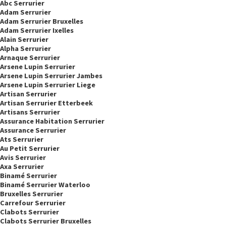
Abc Serrurier
Adam Serrurier
Adam Serrurier Bruxelles
Adam Serrurier Ixelles
Alain Serrurier
Alpha Serrurier
Arnaque Serrurier
Arsene Lupin Serrurier
Arsene Lupin Serrurier Jambes
Arsene Lupin Serrurier Liege
Artisan Serrurier
Artisan Serrurier Etterbeek
Artisans Serrurier
Assurance Habitation Serrurier
Assurance Serrurier
Ats Serrurier
Au Petit Serrurier
Avis Serrurier
Axa Serrurier
Binamé Serrurier
Binamé Serrurier Waterloo
Bruxelles Serrurier
Carrefour Serrurier
Clabots Serrurier
Clabots Serrurier Bruxelles