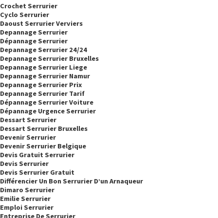
Crochet Serrurier
Cyclo Serrurier
Daoust Serrurier Verviers
Depannage Serrurier
Dépannage Serrurier
Depannage Serrurier 24/24
Depannage Serrurier Bruxelles
Depannage Serrurier Liege
Depannage Serrurier Namur
Depannage Serrurier Prix
Depannage Serrurier Tarif
Dépannage Serrurier Voiture
Dépannage Urgence Serrurier
Dessart Serrurier
Dessart Serrurier Bruxelles
Devenir Serrurier
Devenir Serrurier Belgique
Devis Gratuit Serrurier
Devis Serrurier
Devis Serrurier Gratuit
Différencier Un Bon Serrurier D’un Arnaqueur
Dimaro Serrurier
Emilie Serrurier
Emploi Serrurier
Entreprise De Serrurier