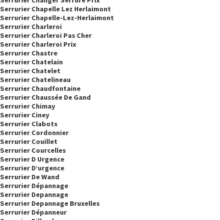
Serrurier Changer Serrure Prix
Serrurier Chapelle Lez Herlaimont
Serrurier Chapelle-Lez-Herlaimont
Serrurier Charleroi
Serrurier Charleroi Pas Cher
Serrurier Charleroi Prix
Serrurier Chastre
Serrurier Chatelain
Serrurier Chatelet
Serrurier Chatelineau
Serrurier Chaudfontaine
Serrurier Chaussée De Gand
Serrurier Chimay
Serrurier Ciney
Serrurier Clabots
Serrurier Cordonnier
Serrurier Couillet
Serrurier Courcelles
Serrurier D Urgence
Serrurier D’urgence
Serrurier De Wand
Serrurier Dépannage
Serrurier Depannage
Serrurier Depannage Bruxelles
Serrurier Dépanneur