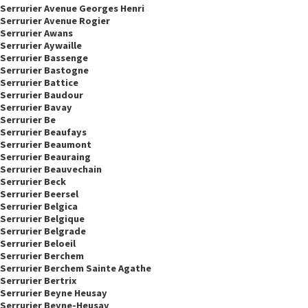
Serrurier Avenue Georges Henri
Serrurier Avenue Rogier
Serrurier Awans
Serrurier Aywaille
Serrurier Bassenge
Serrurier Bastogne
Serrurier Battice
Serrurier Baudour
Serrurier Bavay
Serrurier Be
Serrurier Beaufays
Serrurier Beaumont
Serrurier Beauraing
Serrurier Beauvechain
Serrurier Beck
Serrurier Beersel
Serrurier Belgica
Serrurier Belgique
Serrurier Belgrade
Serrurier Beloeil
Serrurier Berchem
Serrurier Berchem Sainte Agathe
Serrurier Bertrix
Serrurier Beyne Heusay
Serrurier Beyne-Heusay