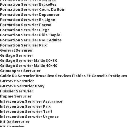
Formation Serrurier Bruxelles
Formation Serrurier Cours Du Soir
Formation Serrurier Depanneur
Formation Serrurier En Ligne
Formation Serrurier Forem
Formation Serrurier Liege
Formation Serrurier Pôle Emploi
Formation Serrurier Pour Adulte
Formation Serrurier Prix
General Serrurier
Grillage Serrurier
Grillage Serrurier Maille 30×30
Grillage Serrurier Maille 40×40
Grimonprez Serrurier
Guide Du Serrurier Bruxelles: Services Fiables Et Conseils Pratiques
Gustave Serrurier
Gustave Serrurier Bovy
Huissier Serrurier
Ifapme Serrurier
Intervention Serrurier Assurance
Intervention Serrurier Prix
Intervention Serrurier Tarif
Intervention Serrurier Urgence
Kit De Serrurier
Kit Serrurier