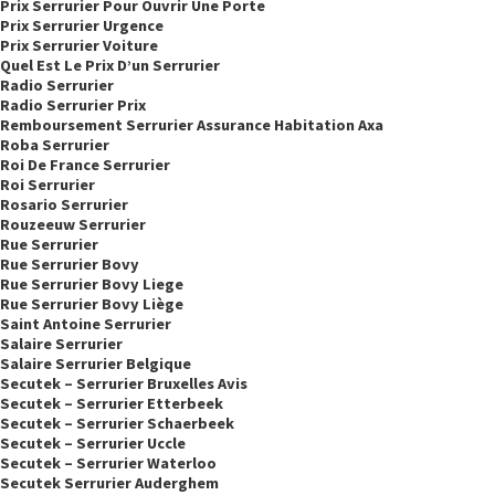
Prix Serrurier Pour Ouvrir Une Porte
Prix Serrurier Urgence
Prix Serrurier Voiture
Quel Est Le Prix D’un Serrurier
Radio Serrurier
Radio Serrurier Prix
Remboursement Serrurier Assurance Habitation Axa
Roba Serrurier
Roi De France Serrurier
Roi Serrurier
Rosario Serrurier
Rouzeeuw Serrurier
Rue Serrurier
Rue Serrurier Bovy
Rue Serrurier Bovy Liege
Rue Serrurier Bovy Liège
Saint Antoine Serrurier
Salaire Serrurier
Salaire Serrurier Belgique
Secutek – Serrurier Bruxelles Avis
Secutek – Serrurier Etterbeek
Secutek – Serrurier Schaerbeek
Secutek – Serrurier Uccle
Secutek – Serrurier Waterloo
Secutek Serrurier Auderghem