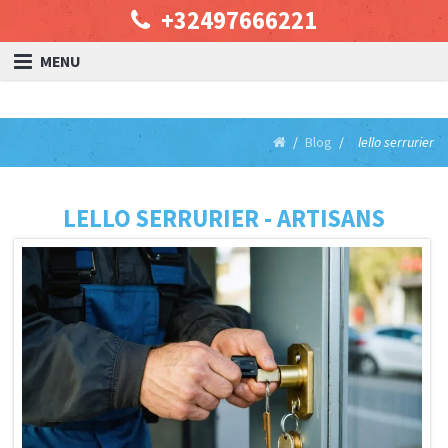
+32497666221
MENU
Blog
lello serrurier
LELLO SERRURIER - ARTISANS