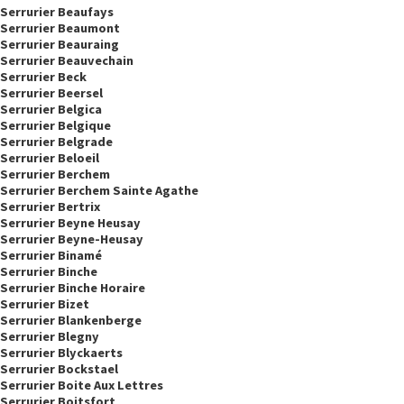
Serrurier Beaufays
Serrurier Beaumont
Serrurier Beauraing
Serrurier Beauvechain
Serrurier Beck
Serrurier Beersel
Serrurier Belgica
Serrurier Belgique
Serrurier Belgrade
Serrurier Beloeil
Serrurier Berchem
Serrurier Berchem Sainte Agathe
Serrurier Bertrix
Serrurier Beyne Heusay
Serrurier Beyne-Heusay
Serrurier Binamé
Serrurier Binche
Serrurier Binche Horaire
Serrurier Bizet
Serrurier Blankenberge
Serrurier Blegny
Serrurier Blyckaerts
Serrurier Bockstael
Serrurier Boite Aux Lettres
Serrurier Boitsfort