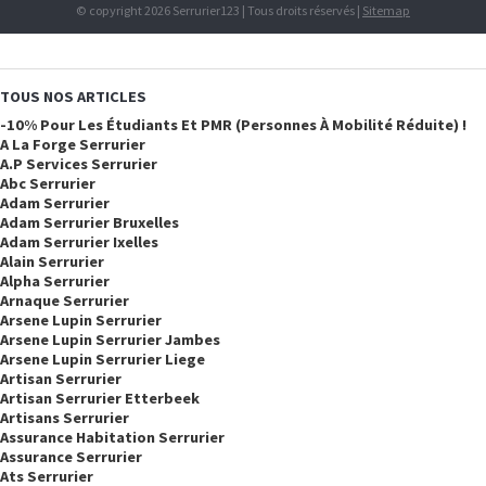
© copyright 2026 Serrurier123 | Tous droits réservés |
Sitemap
TOUS NOS ARTICLES
-10% Pour Les Étudiants Et PMR (personnes À Mobilité Réduite) !
A La Forge Serrurier
A.p Services Serrurier
Abc Serrurier
Adam Serrurier
Adam Serrurier Bruxelles
Adam Serrurier Ixelles
Alain Serrurier
Alpha Serrurier
Arnaque Serrurier
Arsene Lupin Serrurier
Arsene Lupin Serrurier Jambes
Arsene Lupin Serrurier Liege
Artisan Serrurier
Artisan Serrurier Etterbeek
Artisans Serrurier
Assurance Habitation Serrurier
Assurance Serrurier
Ats Serrurier