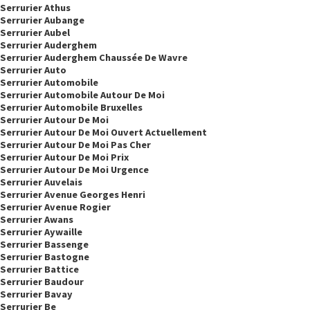
Serrurier Athus
Serrurier Aubange
Serrurier Aubel
Serrurier Auderghem
Serrurier Auderghem Chaussée De Wavre
Serrurier Auto
Serrurier Automobile
Serrurier Automobile Autour De Moi
Serrurier Automobile Bruxelles
Serrurier Autour De Moi
Serrurier Autour De Moi Ouvert Actuellement
Serrurier Autour De Moi Pas Cher
Serrurier Autour De Moi Prix
Serrurier Autour De Moi Urgence
Serrurier Auvelais
Serrurier Avenue Georges Henri
Serrurier Avenue Rogier
Serrurier Awans
Serrurier Aywaille
Serrurier Bassenge
Serrurier Bastogne
Serrurier Battice
Serrurier Baudour
Serrurier Bavay
Serrurier Be