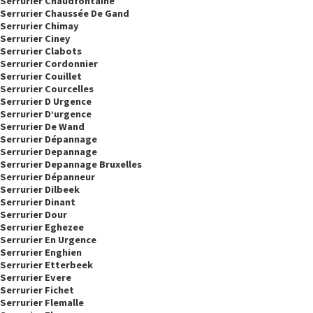
Serrurier Chaudfontaine
Serrurier Chaussée De Gand
Serrurier Chimay
Serrurier Ciney
Serrurier Clabots
Serrurier Cordonnier
Serrurier Couillet
Serrurier Courcelles
Serrurier D Urgence
Serrurier D’urgence
Serrurier De Wand
Serrurier Dépannage
Serrurier Depannage
Serrurier Depannage Bruxelles
Serrurier Dépanneur
Serrurier Dilbeek
Serrurier Dinant
Serrurier Dour
Serrurier Eghezee
Serrurier En Urgence
Serrurier Enghien
Serrurier Etterbeek
Serrurier Evere
Serrurier Fichet
Serrurier Flemalle