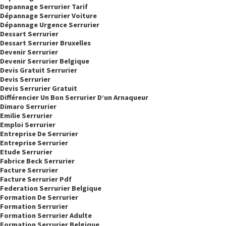
Depannage Serrurier Tarif
Dépannage Serrurier Voiture
Dépannage Urgence Serrurier
Dessart Serrurier
Dessart Serrurier Bruxelles
Devenir Serrurier
Devenir Serrurier Belgique
Devis Gratuit Serrurier
Devis Serrurier
Devis Serrurier Gratuit
Différencier Un Bon Serrurier D’un Arnaqueur
Dimaro Serrurier
Emilie Serrurier
Emploi Serrurier
Entreprise De Serrurier
Entreprise Serrurier
Etude Serrurier
Fabrice Beck Serrurier
Facture Serrurier
Facture Serrurier Pdf
Federation Serrurier Belgique
Formation De Serrurier
Formation Serrurier
Formation Serrurier Adulte
Formation Serrurier Belgique