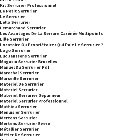
Kit Serrurier Professionnel
Le Petit Serrurier
Le Serrurier
Lello Serrurier
Lemarchand Serrurier
Les Avantages De La Serrure Carénée Multipoints
Lille Serrurier
Locataire Ou Propriétaire : Qui Paie Le Serrurier ?
Logo Serrurier
Luc Janssens Serrurier
Magasin Serrurier Bruxelles
Manuel Du Serrurier Pdf
Marechal Serrurier
Marseille Serrurier
Materiel De Serrurier
Materiel Serrurier
Matériel Serrurier Dépanneur
Materiel Serrurier Professionnel
Mathieu Serrurier
Menuisier Serrurier
Mertens Serrurier
Mertens Serrurier Evere
Métallier Serrurier
Métier De Serrurier