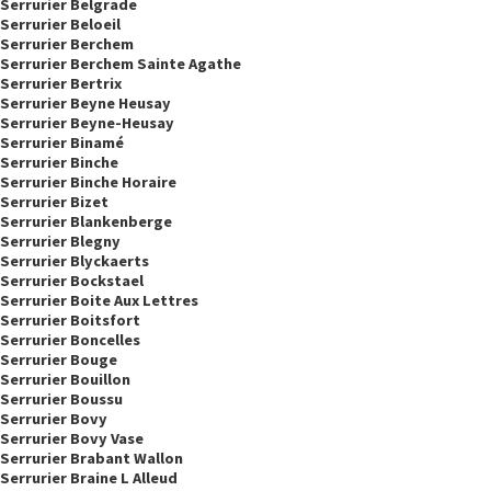
Serrurier Belgrade
Serrurier Beloeil
Serrurier Berchem
Serrurier Berchem Sainte Agathe
Serrurier Bertrix
Serrurier Beyne Heusay
Serrurier Beyne-Heusay
Serrurier Binamé
Serrurier Binche
Serrurier Binche Horaire
Serrurier Bizet
Serrurier Blankenberge
Serrurier Blegny
Serrurier Blyckaerts
Serrurier Bockstael
Serrurier Boite Aux Lettres
Serrurier Boitsfort
Serrurier Boncelles
Serrurier Bouge
Serrurier Bouillon
Serrurier Boussu
Serrurier Bovy
Serrurier Bovy Vase
Serrurier Brabant Wallon
Serrurier Braine L Alleud