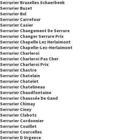
Serrurier Bruxelles Schaerbeek
Serrurier Buzet
Serrurier Bxl
Serrurier Carrefour
Serrurier Casier
Serrurier Changement De Serrure
Serrurier Changer Serrure Prix
Serrurier Chapelle Lez Herlaimont
Serrurier Chapelle-Lez-Herlaimont
Serrurier Charleroi
Serrurier Charleroi Pas Cher
Serrurier Charleroi Prix
Serrurier Chastre
Serrurier Chatelain
Serrurier Chatelet
Serrurier Chatelineau
Serrurier Chaudfontaine
Serrurier Chaussée De Gand
Serrurier Chimay
Serrurier Ciney
Serrurier Clabots
Serrurier Cordonnier
Serrurier Couillet
Serrurier Courcelles
Serrurier D Urgence