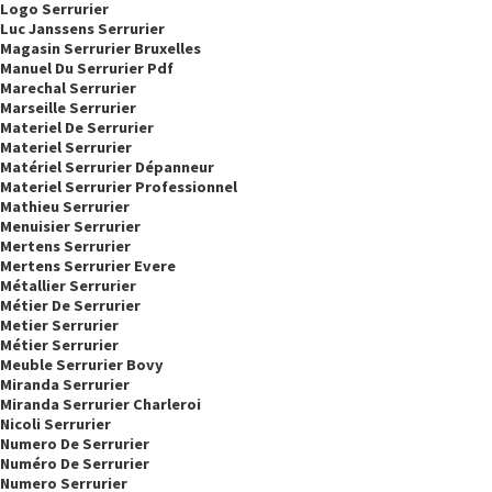
Logo Serrurier
Luc Janssens Serrurier
Magasin Serrurier Bruxelles
Manuel Du Serrurier Pdf
Marechal Serrurier
Marseille Serrurier
Materiel De Serrurier
Materiel Serrurier
Matériel Serrurier Dépanneur
Materiel Serrurier Professionnel
Mathieu Serrurier
Menuisier Serrurier
Mertens Serrurier
Mertens Serrurier Evere
Métallier Serrurier
Métier De Serrurier
Metier Serrurier
Métier Serrurier
Meuble Serrurier Bovy
Miranda Serrurier
Miranda Serrurier Charleroi
Nicoli Serrurier
Numero De Serrurier
Numéro De Serrurier
Numero Serrurier