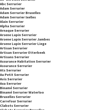
Abc Serrurier
Adam Serrurier
Adam Serrurier Bruxelles
Adam Serrurier Ixelles
Alain Serrurier
Alpha Serrurier
Arnaque Serrurier
Arsene Lupin Serrurier
Arsene Lupin Serrurier Jambes
Arsene Lupin Serrurier Liege
Artisan Serrurier
Artisan Serrurier Etterbeek
Artisans Serrurier
Assurance Habitation Serrurier
Assurance Serrurier
Ats Serrurier
Au Petit Serrurier
Avis Serrurier
Axa Serrurier
Binamé Serrurier
Binamé Serrurier Waterloo
Bruxelles Serrurier
Carrefour Serrurier
Clabots Serrurier