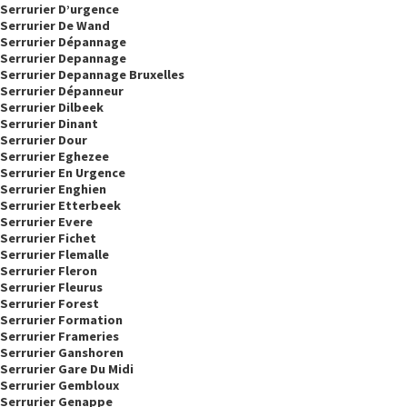
Serrurier D’urgence
Serrurier De Wand
Serrurier Dépannage
Serrurier Depannage
Serrurier Depannage Bruxelles
Serrurier Dépanneur
Serrurier Dilbeek
Serrurier Dinant
Serrurier Dour
Serrurier Eghezee
Serrurier En Urgence
Serrurier Enghien
Serrurier Etterbeek
Serrurier Evere
Serrurier Fichet
Serrurier Flemalle
Serrurier Fleron
Serrurier Fleurus
Serrurier Forest
Serrurier Formation
Serrurier Frameries
Serrurier Ganshoren
Serrurier Gare Du Midi
Serrurier Gembloux
Serrurier Genappe