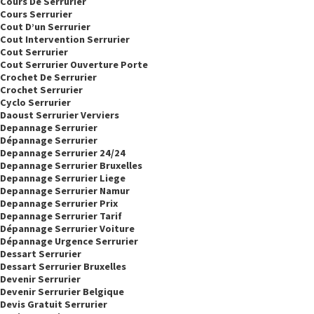
Cours De Serrurier
Cours Serrurier
Cout D’un Serrurier
Cout Intervention Serrurier
Cout Serrurier
Cout Serrurier Ouverture Porte
Crochet De Serrurier
Crochet Serrurier
Cyclo Serrurier
Daoust Serrurier Verviers
Depannage Serrurier
Dépannage Serrurier
Depannage Serrurier 24/24
Depannage Serrurier Bruxelles
Depannage Serrurier Liege
Depannage Serrurier Namur
Depannage Serrurier Prix
Depannage Serrurier Tarif
Dépannage Serrurier Voiture
Dépannage Urgence Serrurier
Dessart Serrurier
Dessart Serrurier Bruxelles
Devenir Serrurier
Devenir Serrurier Belgique
Devis Gratuit Serrurier