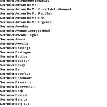
Serrurier Automobile Bruxelles
Serrurier Autour De Moi
Serrurier Autour De Moi Ouvert Actuellement
Serrurier Autour De Moi Pas Cher
Serrurier Autour De Moi Prix
Serrurier Autour De Moi Urgence
Serrurier Auvelais
Serrurier Avenue Georges Henri
Serrurier Avenue Rogier
Serrurier Awans
Serrurier Aywaille
Serrurier Bassenge
Serrurier Bastogne
Serrurier Battice
Serrurier Baudour
Serrurier Bavay
Serrurier Be
Serrurier Beaufays
Serrurier Beaumont
Serrurier Beauraing
Serrurier Beauvechain
Serrurier Beck
Serrurier Beersel
Serrurier Belgica
Serrurier Belgique