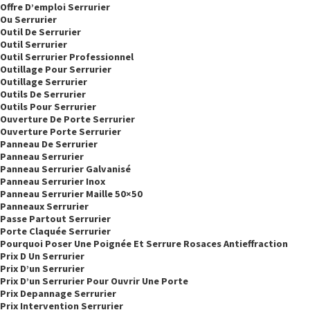
Offre D’emploi Serrurier
Ou Serrurier
Outil De Serrurier
Outil Serrurier
Outil Serrurier Professionnel
Outillage Pour Serrurier
Outillage Serrurier
Outils De Serrurier
Outils Pour Serrurier
Ouverture De Porte Serrurier
Ouverture Porte Serrurier
Panneau De Serrurier
Panneau Serrurier
Panneau Serrurier Galvanisé
Panneau Serrurier Inox
Panneau Serrurier Maille 50×50
Panneaux Serrurier
Passe Partout Serrurier
Porte Claquée Serrurier
Pourquoi Poser Une Poignée Et Serrure Rosaces Antieffraction
Prix D Un Serrurier
Prix D’un Serrurier
Prix D’un Serrurier Pour Ouvrir Une Porte
Prix Depannage Serrurier
Prix Intervention Serrurier