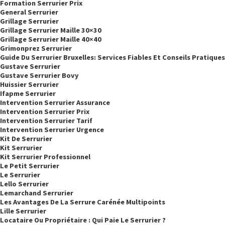
Formation Serrurier Prix
General Serrurier
Grillage Serrurier
Grillage Serrurier Maille 30×30
Grillage Serrurier Maille 40×40
Grimonprez Serrurier
Guide Du Serrurier Bruxelles: Services Fiables Et Conseils Pratiques
Gustave Serrurier
Gustave Serrurier Bovy
Huissier Serrurier
Ifapme Serrurier
Intervention Serrurier Assurance
Intervention Serrurier Prix
Intervention Serrurier Tarif
Intervention Serrurier Urgence
Kit De Serrurier
Kit Serrurier
Kit Serrurier Professionnel
Le Petit Serrurier
Le Serrurier
Lello Serrurier
Lemarchand Serrurier
Les Avantages De La Serrure Carénée Multipoints
Lille Serrurier
Locataire Ou Propriétaire : Qui Paie Le Serrurier ?