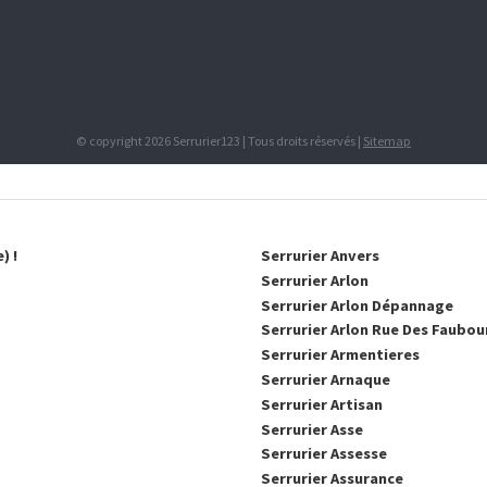
© copyright 2026 Serrurier123 | Tous droits réservés |
Sitemap
) !
Serrurier Anvers
Serrurier Arlon
Serrurier Arlon Dépannage
Serrurier Arlon Rue Des Faubou
Serrurier Armentieres
Serrurier Arnaque
Serrurier Artisan
Serrurier Asse
Serrurier Assesse
Serrurier Assurance