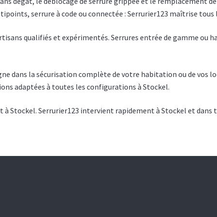
sans dégât, le déblocage de serrure grippée et le remplacement de 
tipoints, serrure à code ou connectée : Serrurier123 maîtrise tous 
 artisans qualifiés et expérimentés. Serrures entrée de gamme ou ha
e dans la sécurisation complète de votre habitation ou de vos loc
tions adaptées à toutes les configurations à Stockel.
 à Stockel. Serrurier123 intervient rapidement à Stockel et dans t