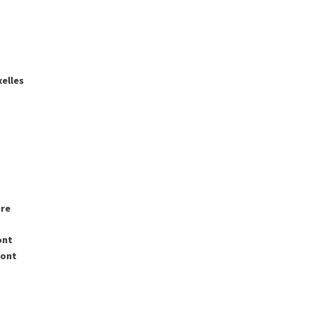
xelles
ure
ont
mont