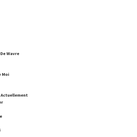
 De Wavre
e Moi
t Actuellement
er
ce
i