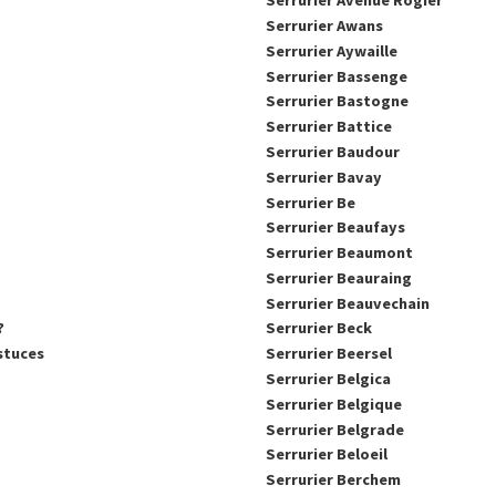
Serrurier Avenue Rogier
Serrurier Awans
Serrurier Aywaille
Serrurier Bassenge
Serrurier Bastogne
Serrurier Battice
Serrurier Baudour
Serrurier Bavay
Serrurier Be
Serrurier Beaufays
Serrurier Beaumont
Serrurier Beauraing
Serrurier Beauvechain
?
Serrurier Beck
stuces
Serrurier Beersel
Serrurier Belgica
Serrurier Belgique
Serrurier Belgrade
Serrurier Beloeil
Serrurier Berchem