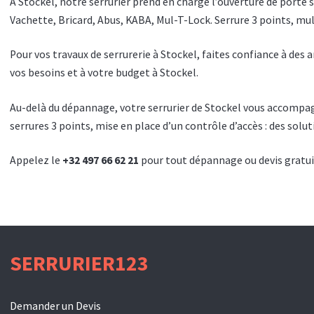
À Stockel, notre serrurier prend en charge l’ouverture de porte 
Vachette, Bricard, Abus, KABA, Mul-T-Lock. Serrure 3 points, mul
Pour vos travaux de serrurerie à Stockel, faites confiance à des
vos besoins et à votre budget à Stockel.
Au-delà du dépannage, votre serrurier de Stockel vous accompagn
serrures 3 points, mise en place d’un contrôle d’accès : des solu
Appelez le
+32 497 66 62 21
pour tout dépannage ou devis gratuit
SERRURIER123
Demander un Devis