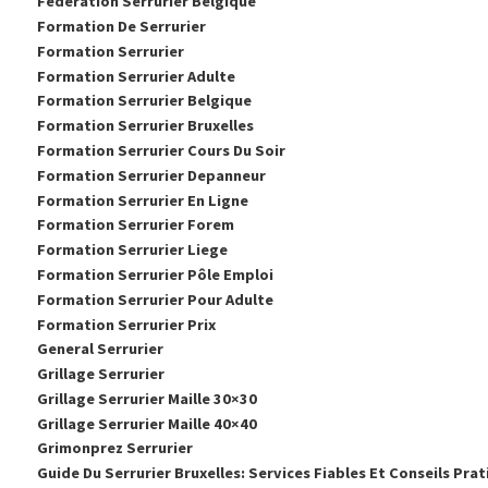
Federation Serrurier Belgique
Formation De Serrurier
Formation Serrurier
Formation Serrurier Adulte
Formation Serrurier Belgique
Formation Serrurier Bruxelles
Formation Serrurier Cours Du Soir
Formation Serrurier Depanneur
Formation Serrurier En Ligne
Formation Serrurier Forem
Formation Serrurier Liege
Formation Serrurier Pôle Emploi
Formation Serrurier Pour Adulte
Formation Serrurier Prix
General Serrurier
Grillage Serrurier
Grillage Serrurier Maille 30×30
Grillage Serrurier Maille 40×40
Grimonprez Serrurier
Guide Du Serrurier Bruxelles: Services Fiables Et Conseils Pra