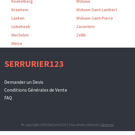
Koekelberg
Woluwe
Kraainem
Woluwe-Saint-Lambert
Laeken
Woluwe-Saint-Pierre
Linkebeek
Zaventem
Machelen
Zellik
Meise
SERRURIER123
Demander un Devis
Conditions Générales de Vente
FAQ
© copyright 2026 Serrurier123 | Tous droits réservés |
Sitemap