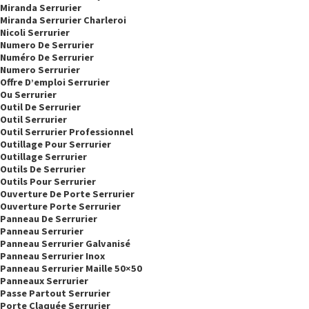
Miranda Serrurier
Miranda Serrurier Charleroi
Nicoli Serrurier
Numero De Serrurier
Numéro De Serrurier
Numero Serrurier
Offre D’emploi Serrurier
Ou Serrurier
Outil De Serrurier
Outil Serrurier
Outil Serrurier Professionnel
Outillage Pour Serrurier
Outillage Serrurier
Outils De Serrurier
Outils Pour Serrurier
Ouverture De Porte Serrurier
Ouverture Porte Serrurier
Panneau De Serrurier
Panneau Serrurier
Panneau Serrurier Galvanisé
Panneau Serrurier Inox
Panneau Serrurier Maille 50×50
Panneaux Serrurier
Passe Partout Serrurier
Porte Claquée Serrurier