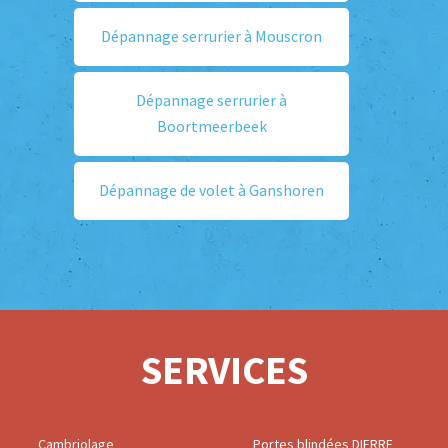
Dépannage serrurier à Mouscron
Dépannage serrurier à
Boortmeerbeek
Dépannage de volet à Ganshoren
SERVICES
Cambriolage
Portes blindées DIERRE