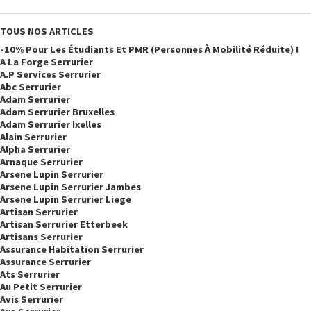
TOUS NOS ARTICLES
-10% Pour Les Étudiants Et PMR (personnes À Mobilité Réduite) !
A La Forge Serrurier
A.p Services Serrurier
Abc Serrurier
Adam Serrurier
Adam Serrurier Bruxelles
Adam Serrurier Ixelles
Alain Serrurier
Alpha Serrurier
Arnaque Serrurier
Arsene Lupin Serrurier
Arsene Lupin Serrurier Jambes
Arsene Lupin Serrurier Liege
Artisan Serrurier
Artisan Serrurier Etterbeek
Artisans Serrurier
Assurance Habitation Serrurier
Assurance Serrurier
Ats Serrurier
Au Petit Serrurier
Avis Serrurier