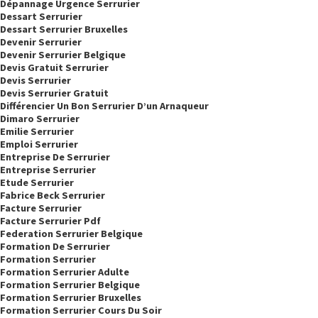
Dépannage Urgence Serrurier
Dessart Serrurier
Dessart Serrurier Bruxelles
Devenir Serrurier
Devenir Serrurier Belgique
Devis Gratuit Serrurier
Devis Serrurier
Devis Serrurier Gratuit
Différencier Un Bon Serrurier D’un Arnaqueur
Dimaro Serrurier
Emilie Serrurier
Emploi Serrurier
Entreprise De Serrurier
Entreprise Serrurier
Etude Serrurier
Fabrice Beck Serrurier
Facture Serrurier
Facture Serrurier Pdf
Federation Serrurier Belgique
Formation De Serrurier
Formation Serrurier
Formation Serrurier Adulte
Formation Serrurier Belgique
Formation Serrurier Bruxelles
Formation Serrurier Cours Du Soir