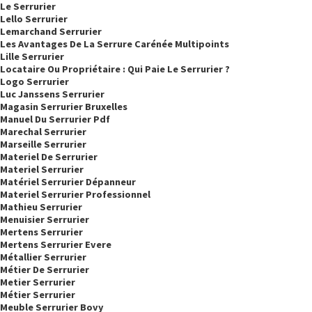
Le Serrurier
Lello Serrurier
Lemarchand Serrurier
Les Avantages De La Serrure Carénée Multipoints
Lille Serrurier
Locataire Ou Propriétaire : Qui Paie Le Serrurier ?
Logo Serrurier
Luc Janssens Serrurier
Magasin Serrurier Bruxelles
Manuel Du Serrurier Pdf
Marechal Serrurier
Marseille Serrurier
Materiel De Serrurier
Materiel Serrurier
Matériel Serrurier Dépanneur
Materiel Serrurier Professionnel
Mathieu Serrurier
Menuisier Serrurier
Mertens Serrurier
Mertens Serrurier Evere
Métallier Serrurier
Métier De Serrurier
Metier Serrurier
Métier Serrurier
Meuble Serrurier Bovy