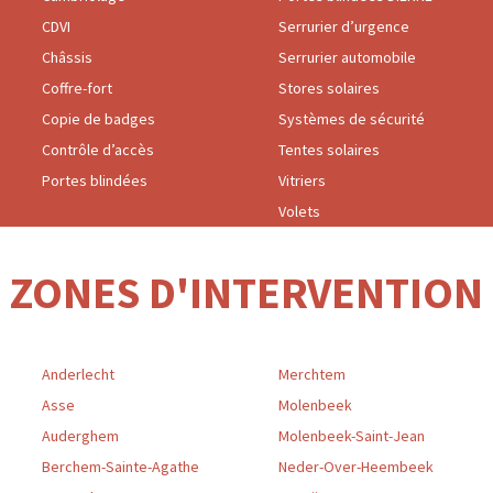
CDVI
Serrurier d’urgence
Châssis
Serrurier automobile
Coffre-fort
Stores solaires
Copie de badges
Systèmes de sécurité
Contrôle d’accès
Tentes solaires
Portes blindées
Vitriers
Volets
ZONES D'INTERVENTION
Anderlecht
Merchtem
Asse
Molenbeek
Auderghem
Molenbeek-Saint-Jean
Berchem-Sainte-Agathe
Neder-Over-Heembeek