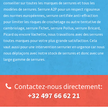
conseiller sur toutes les marques de serrures et tous les
modèles de serrures. Serrure A2P pour un respect rigoureux
des normes européennes, serrure certifiée anti-effraction
pour limiter les risques de crochetage ou autre tentative de
cambriolage, serrure Fichet, serrure Pollux, serrure Bricard,
Picard ou encore Vachette, nous travaillons avec des serrures
toutes marques pour votre plus grande satisfaction. Cela
vaut aussi pour une intervention serrurier en urgence car nous
nous déplaçons avec notre stock de serrures et donc avec une
large gamme de serrures.
Contactez-nous directement:
+32 497 66 62 21