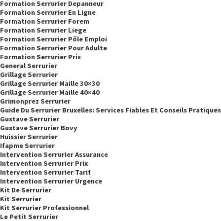
Formation Serrurier Depanneur
Formation Serrurier En Ligne
Formation Serrurier Forem
Formation Serrurier Liege
Formation Serrurier Pôle Emploi
Formation Serrurier Pour Adulte
Formation Serrurier Prix
General Serrurier
Grillage Serrurier
Grillage Serrurier Maille 30×30
Grillage Serrurier Maille 40×40
Grimonprez Serrurier
Guide Du Serrurier Bruxelles: Services Fiables Et Conseils Pratiques
Gustave Serrurier
Gustave Serrurier Bovy
Huissier Serrurier
Ifapme Serrurier
Intervention Serrurier Assurance
Intervention Serrurier Prix
Intervention Serrurier Tarif
Intervention Serrurier Urgence
Kit De Serrurier
Kit Serrurier
Kit Serrurier Professionnel
Le Petit Serrurier