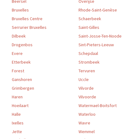
Beersel
Overijse
Bruxelles
Rhode-Saint-Genèse
Bruxelles Centre
Schaerbeek
Serrurier Bruxelles
Saint-Gilles
Dilbeek
Saint-Josse-Ten-Noode
Drogenbos
Sint-Pieters-Leeuw
Evere
Schepdaal
Etterbeek
Strombeek
Forest
Tervuren
Ganshoren
Uccle
Grimbergen
Vilvorde
Haren
Vilvoorde
Hoeilaart
Watermael-Boitsfort
Halle
Waterloo
Ixelles
Wavre
Jette
Wemmel