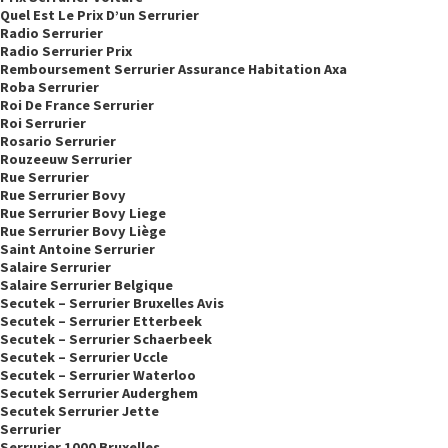
Quel Est Le Prix D’un Serrurier
Radio Serrurier
Radio Serrurier Prix
Remboursement Serrurier Assurance Habitation Axa
Roba Serrurier
Roi De France Serrurier
Roi Serrurier
Rosario Serrurier
Rouzeeuw Serrurier
Rue Serrurier
Rue Serrurier Bovy
Rue Serrurier Bovy Liege
Rue Serrurier Bovy Liège
Saint Antoine Serrurier
Salaire Serrurier
Salaire Serrurier Belgique
Secutek – Serrurier Bruxelles Avis
Secutek – Serrurier Etterbeek
Secutek – Serrurier Schaerbeek
Secutek – Serrurier Uccle
Secutek – Serrurier Waterloo
Secutek Serrurier Auderghem
Secutek Serrurier Jette
Serrurier
Serrurier 1000 Bruxelles