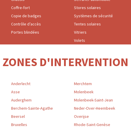
Coffre-fort
Stores solaires
Copie de badges
Systèmes de sécurité
Contrôle d’accès
Tentes solaires
Portes blindées
Vitriers
Volets
ZONES D'INTERVENTION
Anderlecht
Merchtem
Asse
Molenbeek
Auderghem
Molenbeek-Saint-Jean
Berchem-Sainte-Agathe
Neder-Over-Heembeek
Beersel
Overijse
Bruxelles
Rhode-Saint-Genèse