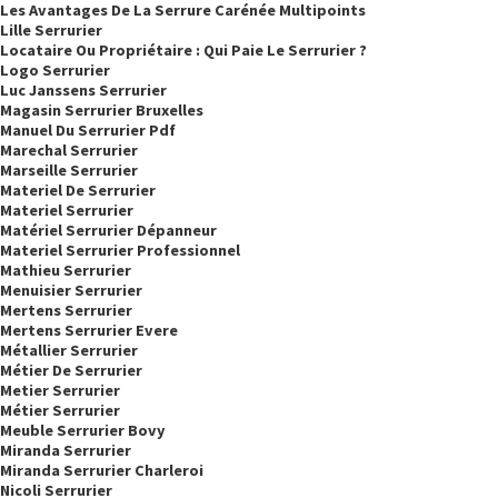
Les Avantages De La Serrure Carénée Multipoints
Lille Serrurier
Locataire Ou Propriétaire : Qui Paie Le Serrurier ?
Logo Serrurier
Luc Janssens Serrurier
Magasin Serrurier Bruxelles
Manuel Du Serrurier Pdf
Marechal Serrurier
Marseille Serrurier
Materiel De Serrurier
Materiel Serrurier
Matériel Serrurier Dépanneur
Materiel Serrurier Professionnel
Mathieu Serrurier
Menuisier Serrurier
Mertens Serrurier
Mertens Serrurier Evere
Métallier Serrurier
Métier De Serrurier
Metier Serrurier
Métier Serrurier
Meuble Serrurier Bovy
Miranda Serrurier
Miranda Serrurier Charleroi
Nicoli Serrurier