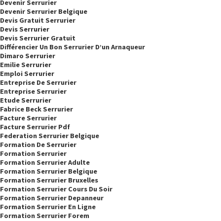
Devenir Serrurier
Devenir Serrurier Belgique
Devis Gratuit Serrurier
Devis Serrurier
Devis Serrurier Gratuit
Différencier Un Bon Serrurier D’un Arnaqueur
Dimaro Serrurier
Emilie Serrurier
Emploi Serrurier
Entreprise De Serrurier
Entreprise Serrurier
Etude Serrurier
Fabrice Beck Serrurier
Facture Serrurier
Facture Serrurier Pdf
Federation Serrurier Belgique
Formation De Serrurier
Formation Serrurier
Formation Serrurier Adulte
Formation Serrurier Belgique
Formation Serrurier Bruxelles
Formation Serrurier Cours Du Soir
Formation Serrurier Depanneur
Formation Serrurier En Ligne
Formation Serrurier Forem