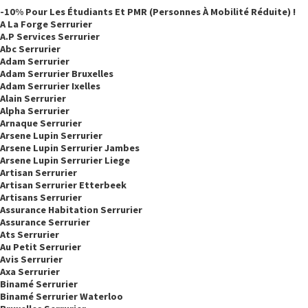
-10% Pour Les Étudiants Et PMR (personnes À Mobilité Réduite) !
A La Forge Serrurier
A.p Services Serrurier
Abc Serrurier
Adam Serrurier
Adam Serrurier Bruxelles
Adam Serrurier Ixelles
Alain Serrurier
Alpha Serrurier
Arnaque Serrurier
Arsene Lupin Serrurier
Arsene Lupin Serrurier Jambes
Arsene Lupin Serrurier Liege
Artisan Serrurier
Artisan Serrurier Etterbeek
Artisans Serrurier
Assurance Habitation Serrurier
Assurance Serrurier
Ats Serrurier
Au Petit Serrurier
Avis Serrurier
Axa Serrurier
Binamé Serrurier
Binamé Serrurier Waterloo