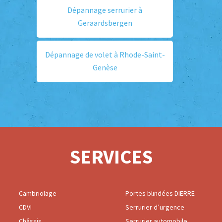
Dépannage serrurier à
Geraardsbergen
Dépannage de volet à Rhode-Saint-
Genèse
SERVICES
Cambriolage
Portes blindées DIERRE
CDVI
Serrurier d’urgence
Châssis
Serrurier automobile