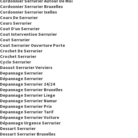
Cordonnier Serrurier Autour De Moi
Cordonnier Serrurier Bruxelles
Cordonnier Serrurier Ixelles
Cours De Serrurier
Cours Serrurier
Cout D’un Serrurier
Cout Intervention Serrurier
Cout Serrurier
Cout Serrurier Ouverture Porte
Crochet De Serrurier
Crochet Serrurier
Cyclo Serrurier
Daoust Serrurier Verviers
Depannage Serrurier
Dépannage Serrurier
Depannage Serrurier 24/24
Depannage Serrurier Bruxelles
Depannage Serrurier Liege
Depannage Serrurier Namur
Depannage Serrurier Prix
Depannage Serrurier Tarif
Dépannage Serrurier Voiture
Dépannage Urgence Serrurier
Dessart Serrurier
Dessart Serrurier Bruxelles