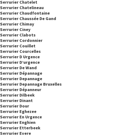
Serrurier Chatelet
Serrurier Chatelineau
Serrurier Chaudfontaine
Serrurier Chaussée De Gand
Serrurier Chimay
Serrurier Ciney
Serrurier Clabots
Serrurier Cordonnier
Serrurier Couillet
Serrurier Courcelles
Serrurier D Urgence
Serrurier D’urgence
Serrurier De Wand
Serrurier Dépannage
Serrurier Depannage
Serrurier Depannage Bruxelles
Serrurier Dépanneur
Serrurier Dilbeek
Serrurier Dinant
Serrurier Dour
Serrurier Eghezee
Serrurier En Urgence
Serrurier Enghien
Serrurier Etterbeek
Serrurier Evere