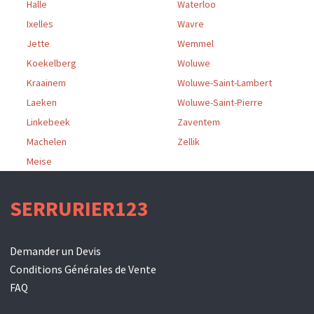
Halle
Waterloo
Ixelles
Wavre
Jette
Wemmel
Koekelberg
Woluwe
Kraainem
Woluwe-Saint-Lambert
Laeken
Woluwe-Saint-Pierre
Linkebeek
Zaventem
Machelen
Zellik
Meise
SERRURIER123
Demander un Devis
Conditions Générales de Vente
FAQ