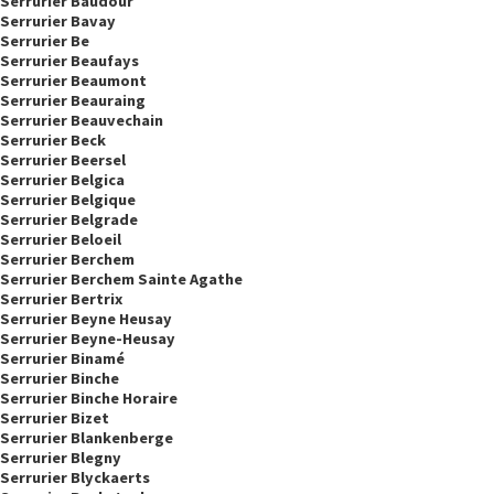
Serrurier Baudour
Serrurier Bavay
Serrurier Be
Serrurier Beaufays
Serrurier Beaumont
Serrurier Beauraing
Serrurier Beauvechain
Serrurier Beck
Serrurier Beersel
Serrurier Belgica
Serrurier Belgique
Serrurier Belgrade
Serrurier Beloeil
Serrurier Berchem
Serrurier Berchem Sainte Agathe
Serrurier Bertrix
Serrurier Beyne Heusay
Serrurier Beyne-Heusay
Serrurier Binamé
Serrurier Binche
Serrurier Binche Horaire
Serrurier Bizet
Serrurier Blankenberge
Serrurier Blegny
Serrurier Blyckaerts