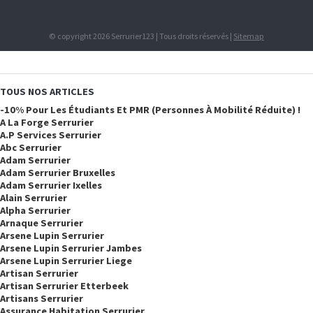
© copyright 2026 Serrurier123 | Tous droits réservés |
Sitemap
TOUS NOS ARTICLES
-10% Pour Les Étudiants Et PMR (personnes À Mobilité Réduite) !
A La Forge Serrurier
A.p Services Serrurier
Abc Serrurier
Adam Serrurier
Adam Serrurier Bruxelles
Adam Serrurier Ixelles
Alain Serrurier
Alpha Serrurier
Arnaque Serrurier
Arsene Lupin Serrurier
Arsene Lupin Serrurier Jambes
Arsene Lupin Serrurier Liege
Artisan Serrurier
Artisan Serrurier Etterbeek
Artisans Serrurier
Assurance Habitation Serrurier