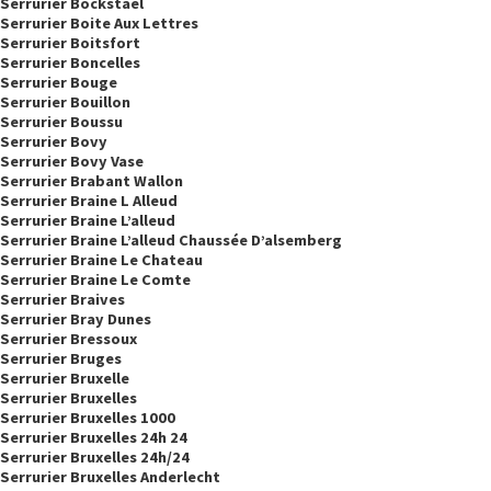
Serrurier Bockstael
Serrurier Boite Aux Lettres
Serrurier Boitsfort
Serrurier Boncelles
Serrurier Bouge
Serrurier Bouillon
Serrurier Boussu
Serrurier Bovy
Serrurier Bovy Vase
Serrurier Brabant Wallon
Serrurier Braine L Alleud
Serrurier Braine L’alleud
Serrurier Braine L’alleud Chaussée D’alsemberg
Serrurier Braine Le Chateau
Serrurier Braine Le Comte
Serrurier Braives
Serrurier Bray Dunes
Serrurier Bressoux
Serrurier Bruges
Serrurier Bruxelle
Serrurier Bruxelles
Serrurier Bruxelles 1000
Serrurier Bruxelles 24h 24
Serrurier Bruxelles 24h/24
Serrurier Bruxelles Anderlecht