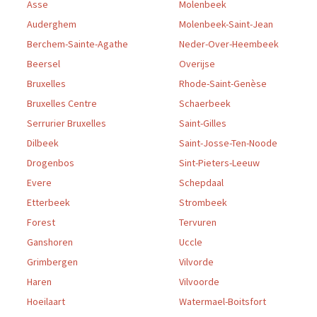
Asse
Molenbeek
Auderghem
Molenbeek-Saint-Jean
Berchem-Sainte-Agathe
Neder-Over-Heembeek
Beersel
Overijse
Bruxelles
Rhode-Saint-Genèse
Bruxelles Centre
Schaerbeek
Serrurier Bruxelles
Saint-Gilles
Dilbeek
Saint-Josse-Ten-Noode
Drogenbos
Sint-Pieters-Leeuw
Evere
Schepdaal
Etterbeek
Strombeek
Forest
Tervuren
Ganshoren
Uccle
Grimbergen
Vilvorde
Haren
Vilvoorde
Hoeilaart
Watermael-Boitsfort