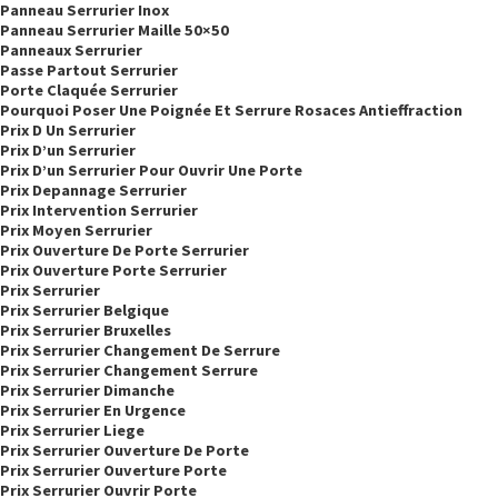
Panneau Serrurier Inox
Panneau Serrurier Maille 50×50
Panneaux Serrurier
Passe Partout Serrurier
Porte Claquée Serrurier
Pourquoi Poser Une Poignée Et Serrure Rosaces Antieffraction
Prix D Un Serrurier
Prix D’un Serrurier
Prix D’un Serrurier Pour Ouvrir Une Porte
Prix Depannage Serrurier
Prix Intervention Serrurier
Prix Moyen Serrurier
Prix Ouverture De Porte Serrurier
Prix Ouverture Porte Serrurier
Prix Serrurier
Prix Serrurier Belgique
Prix Serrurier Bruxelles
Prix Serrurier Changement De Serrure
Prix Serrurier Changement Serrure
Prix Serrurier Dimanche
Prix Serrurier En Urgence
Prix Serrurier Liege
Prix Serrurier Ouverture De Porte
Prix Serrurier Ouverture Porte
Prix Serrurier Ouvrir Porte