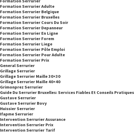
Formation Serrurier
Formation Serrurier Adulte
Formation Serrurier Belgique
Formation Serrurier Bruxelles
Formation Serrurier Cours Du Soir
Formation Serrurier Depanneur
Formation Serrurier En Ligne
Formation Serrurier Forem
Formation Serrurier Liege
Formation Serrurier Pôle Emploi
Formation Serrurier Pour Adulte
Formation Serrurier Prix
General Serrurier
Grillage Serrurier
Grillage Serrurier Maille 30×30
Grillage Serrurier Maille 40×40
Grimonprez Serrurier
Guide Du Serrurier Bruxelles: Services Fiables Et Conseils Pratiques
Gustave Serrurier
Gustave Serrurier Bovy
Huissier Serrurier
Ifapme Serrurier
Intervention Serrurier Assurance
Intervention Serrurier Prix
Intervention Serrurier Tarif