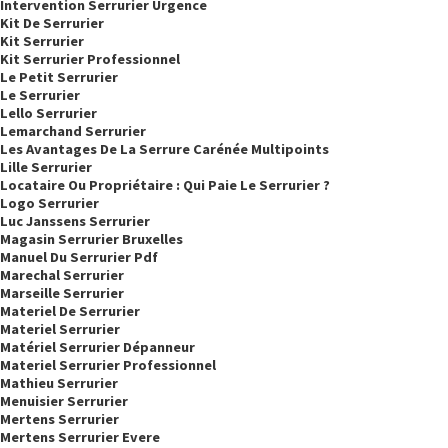
Intervention Serrurier Urgence
Kit De Serrurier
Kit Serrurier
Kit Serrurier Professionnel
Le Petit Serrurier
Le Serrurier
Lello Serrurier
Lemarchand Serrurier
Les Avantages De La Serrure Carénée Multipoints
Lille Serrurier
Locataire Ou Propriétaire : Qui Paie Le Serrurier ?
Logo Serrurier
Luc Janssens Serrurier
Magasin Serrurier Bruxelles
Manuel Du Serrurier Pdf
Marechal Serrurier
Marseille Serrurier
Materiel De Serrurier
Materiel Serrurier
Matériel Serrurier Dépanneur
Materiel Serrurier Professionnel
Mathieu Serrurier
Menuisier Serrurier
Mertens Serrurier
Mertens Serrurier Evere