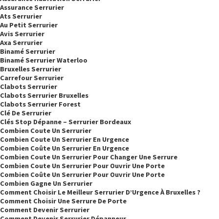
Assurance Serrurier
Ats Serrurier
Au Petit Serrurier
Avis Serrurier
Axa Serrurier
Binamé Serrurier
Binamé Serrurier Waterloo
Bruxelles Serrurier
Carrefour Serrurier
Clabots Serrurier
Clabots Serrurier Bruxelles
Clabots Serrurier Forest
Clé De Serrurier
Clés Stop Dépanne – Serrurier Bordeaux
Combien Coute Un Serrurier
Combien Coute Un Serrurier En Urgence
Combien Coûte Un Serrurier En Urgence
Combien Coute Un Serrurier Pour Changer Une Serrure
Combien Coute Un Serrurier Pour Ouvrir Une Porte
Combien Coûte Un Serrurier Pour Ouvrir Une Porte
Combien Gagne Un Serrurier
Comment Choisir Le Meilleur Serrurier D’Urgence À Bruxelles ?
Comment Choisir Une Serrure De Porte
Comment Devenir Serrurier
Comment Devenir Serrurier Dépanneur