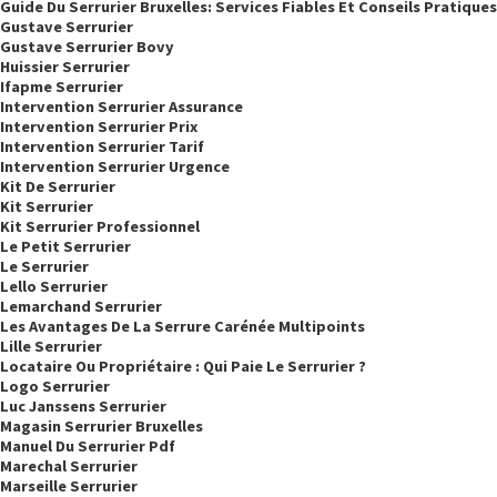
Guide Du Serrurier Bruxelles: Services Fiables Et Conseils Pratiques
Gustave Serrurier
Gustave Serrurier Bovy
Huissier Serrurier
Ifapme Serrurier
Intervention Serrurier Assurance
Intervention Serrurier Prix
Intervention Serrurier Tarif
Intervention Serrurier Urgence
Kit De Serrurier
Kit Serrurier
Kit Serrurier Professionnel
Le Petit Serrurier
Le Serrurier
Lello Serrurier
Lemarchand Serrurier
Les Avantages De La Serrure Carénée Multipoints
Lille Serrurier
Locataire Ou Propriétaire : Qui Paie Le Serrurier ?
Logo Serrurier
Luc Janssens Serrurier
Magasin Serrurier Bruxelles
Manuel Du Serrurier Pdf
Marechal Serrurier
Marseille Serrurier