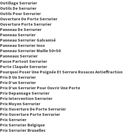
Outillage Serrurier
Outils De Serrurier
Outils Pour Serrurier
Ouverture De Porte Serrurier
Ouverture Porte Serrurier
Panneau De Serrurier
Panneau Serrurier
Panneau Serrurier Galvanisé
Panneau Serrurier Inox
Panneau Serrurier Maille 50×50
Panneaux Serrurier
Passe Partout Serrurier
Porte Claquée Serrurier
Pourquoi Poser Une Poignée Et Serrure Rosaces Antieffraction
Prix D Un Serrurier
Prix D’un Serrurier
Prix D’un Serrurier Pour Ouvrir Une Porte
Prix Depannage Serrurier
Prix Intervention Serrurier
Prix Moyen Serrurier
Prix Ouverture De Porte Serrurier
Prix Ouverture Porte Serrurier
Prix Serrurier
Prix Serrurier Belgique
Prix Serrurier Bruxelles