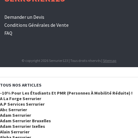
Demander un Devis
Conditions Générales de Vente
FAQ
© copyright 2026 Serrurier123 | Tous droits réservés |
Sitemap
TOUS NOS ARTICLES
-10% Pour Les Étudiants Et PMR (personnes À Mobilité Réduite) !
A La Forge Serrurier
A.p Services Serrurier
Abc Serrurier
Adam Serrurier
Adam Serrurier Bruxelles
Adam Serrurier Ixelles
Alain Serrurier
Alpha Serrurier