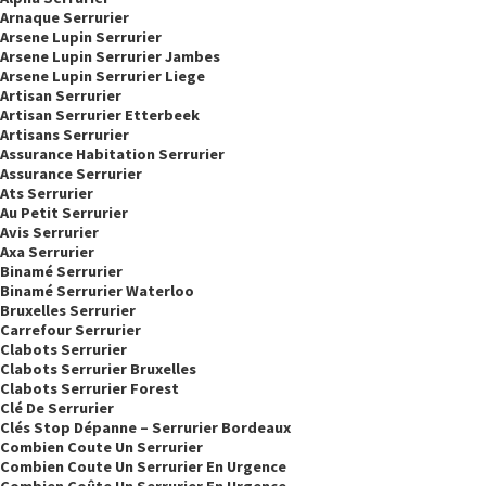
Arnaque Serrurier
Arsene Lupin Serrurier
Arsene Lupin Serrurier Jambes
Arsene Lupin Serrurier Liege
Artisan Serrurier
Artisan Serrurier Etterbeek
Artisans Serrurier
Assurance Habitation Serrurier
Assurance Serrurier
Ats Serrurier
Au Petit Serrurier
Avis Serrurier
Axa Serrurier
Binamé Serrurier
Binamé Serrurier Waterloo
Bruxelles Serrurier
Carrefour Serrurier
Clabots Serrurier
Clabots Serrurier Bruxelles
Clabots Serrurier Forest
Clé De Serrurier
Clés Stop Dépanne – Serrurier Bordeaux
Combien Coute Un Serrurier
Combien Coute Un Serrurier En Urgence
Combien Coûte Un Serrurier En Urgence