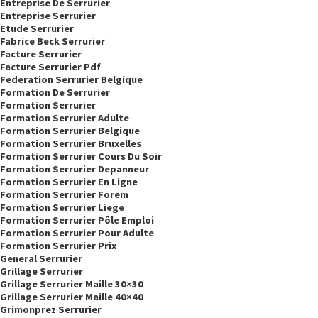
Entreprise De Serrurier
Entreprise Serrurier
Etude Serrurier
Fabrice Beck Serrurier
Facture Serrurier
Facture Serrurier Pdf
Federation Serrurier Belgique
Formation De Serrurier
Formation Serrurier
Formation Serrurier Adulte
Formation Serrurier Belgique
Formation Serrurier Bruxelles
Formation Serrurier Cours Du Soir
Formation Serrurier Depanneur
Formation Serrurier En Ligne
Formation Serrurier Forem
Formation Serrurier Liege
Formation Serrurier Pôle Emploi
Formation Serrurier Pour Adulte
Formation Serrurier Prix
General Serrurier
Grillage Serrurier
Grillage Serrurier Maille 30×30
Grillage Serrurier Maille 40×40
Grimonprez Serrurier