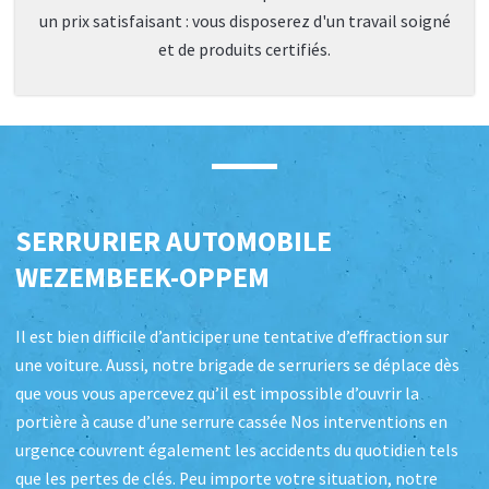
un prix satisfaisant : vous disposerez d'un travail soigné
et de produits certifiés.
SERRURIER AUTOMOBILE
WEZEMBEEK-OPPEM
Il est bien difficile d’anticiper une tentative d’effraction sur
une voiture. Aussi, notre brigade de serruriers se déplace dès
que vous vous apercevez qu’il est impossible d’ouvrir la
portière à cause d’une serrure cassée Nos interventions en
urgence couvrent également les accidents du quotidien tels
que les pertes de clés. Peu importe votre situation, notre