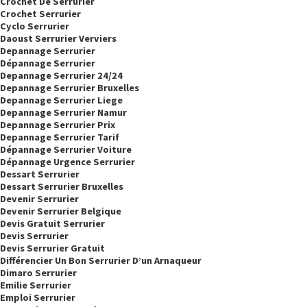
Crochet De Serrurier
Crochet Serrurier
Cyclo Serrurier
Daoust Serrurier Verviers
Depannage Serrurier
Dépannage Serrurier
Depannage Serrurier 24/24
Depannage Serrurier Bruxelles
Depannage Serrurier Liege
Depannage Serrurier Namur
Depannage Serrurier Prix
Depannage Serrurier Tarif
Dépannage Serrurier Voiture
Dépannage Urgence Serrurier
Dessart Serrurier
Dessart Serrurier Bruxelles
Devenir Serrurier
Devenir Serrurier Belgique
Devis Gratuit Serrurier
Devis Serrurier
Devis Serrurier Gratuit
Différencier Un Bon Serrurier D’un Arnaqueur
Dimaro Serrurier
Emilie Serrurier
Emploi Serrurier