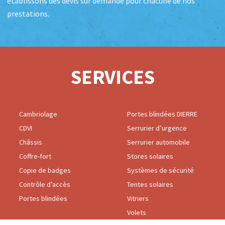
établissons des devis sur demande pour chacune de nos
prestations.
SERVICES
Cambriolage
Portes blindées DIERRE
CDVI
Serrurier d’urgence
Châssis
Serrurier automobile
Coffre-fort
Stores solaires
Copie de badges
Systèmes de sécurité
Contrôle d’accès
Tentes solaires
Portes blindées
Vitriers
Volets